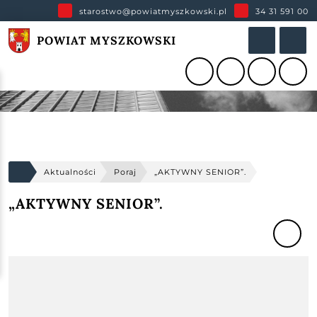
starostwo@powiatmyszkowski.pl
34 31 591 00
POWIAT MYSZKOWSKI
Aktualności
Poraj
„AKTYWNY SENIOR”.
„AKTYWNY SENIOR”.