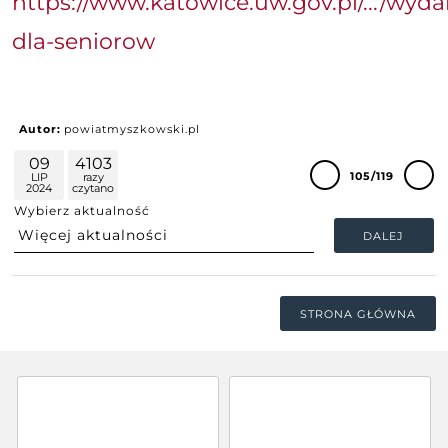
https://www.katowice.uw.gov.pl/.../wyda
dla-seniorow
Autor:
powiatmyszkowski.pl
09
4103
105/119
LIP
razy
2024
czytano
Wybierz aktualność
DALEJ
STRONA GŁÓWNA