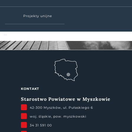
Projekty unijne
Powiat Myszkowski
KONTAKT
Starostwo Powiatowe w Myszkowie
42-300 Myszków, ul. Pułaskiego 6
woj. śląskie, pow. myszkowski
34 31 591 00