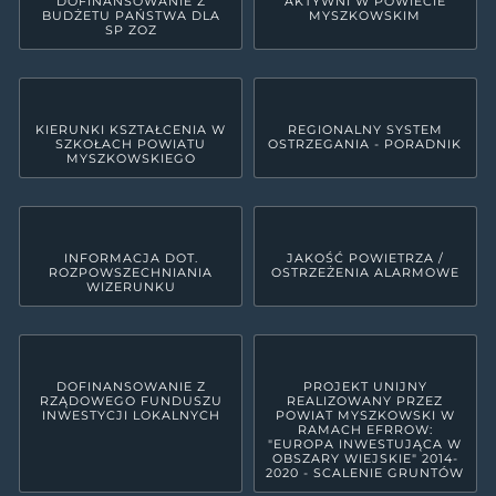
DOFINANSOWANIE Z
AKTYWNI W POWIECIE
BUDŻETU PAŃSTWA DLA
MYSZKOWSKIM
SP ZOZ
KIERUNKI KSZTAŁCENIA W
REGIONALNY SYSTEM
SZKOŁACH POWIATU
OSTRZEGANIA - PORADNIK
MYSZKOWSKIEGO
INFORMACJA DOT.
JAKOŚĆ POWIETRZA /
ROZPOWSZECHNIANIA
OSTRZEŻENIA ALARMOWE
WIZERUNKU
DOFINANSOWANIE Z
PROJEKT UNIJNY
RZĄDOWEGO FUNDUSZU
REALIZOWANY PRZEZ
INWESTYCJI LOKALNYCH
POWIAT MYSZKOWSKI W
RAMACH EFRROW:
"EUROPA INWESTUJĄCA W
OBSZARY WIEJSKIE" 2014-
2020 - SCALENIE GRUNTÓW