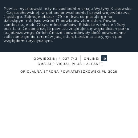
Powiat myszkowski leży na zachodnim skraju Wyżyny Krakowsko
- Częstochowskiej, w północno-wschodniej części województwa
śląskiego. Zajmuje obszar 479 km kw., co plasuje go na
dziesiątym miejscu wśród 17 powiatów ziemskich. Powiat
zamieszkuje ok. 72 tys. mieszkańców. Bliskość wzniesień Jury
oraz fakt, że spora część powiatu znajduje się w granicach parku
krajobrazowego Orlich Gniazd spowodowały dość powszechne
zaliczanie go do terenów jurajskich, bardzo atrakcyjnych pod
względem turystycznym.
ODWIEDZIN: 4 037 742
ONLINE:
19
CMS ALP VISUAL PLUS | ALPANET
OFICJALNA STRONA POWIATMYSZKOWSKI.PL
2026