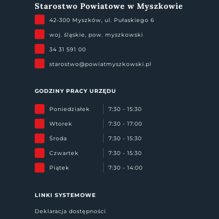
Starostwo Powiatowe w Myszkowie
42-300 Myszków, ul. Pułaskiego 6
woj. śląskie, pow. myszkowski
34 31 591 00
starostwo@powiatmyszkowski.pl
GODZINY PRACY URZĘDU
Poniedziałek
7:30 - 15:30
Wtorek
7:30 - 17:00
Środa
7:30 - 15:30
Czwartek
7:30 - 15:30
Piątek
7:30 - 14:00
LINKI SYSTEMOWE
Deklaracja dostępności