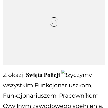
Z okazji 𝐒́𝐰𝐢𝐞̨𝐭𝐚 𝐏𝐨𝐥𝐢𝐜𝐣𝐢
życzymy
wszystkim Funkcjonariuszkom,
Funkcjonariuszom, Pracownikom
Cywilnym zawodowego spełnienia,