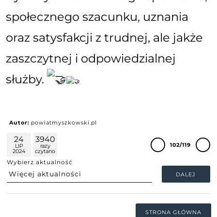
społecznego szacunku, uznania
oraz satysfakcji z trudnej, ale jakże
zaszczytnej i odpowiedzialnej
służby.
Autor:
powiatmyszkowski.pl
24
3940
102/119
LIP
razy
2024
czytano
Wybierz aktualność
DALEJ
STRONA GŁÓWNA