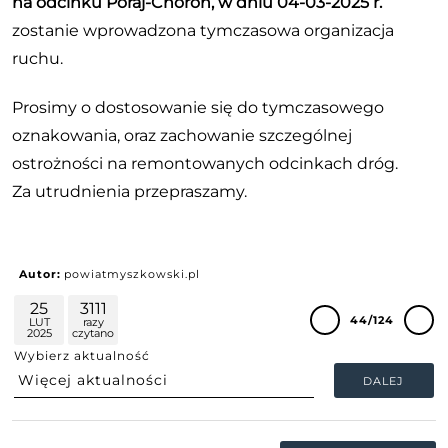
na odcinku Poraj-Choroń, w dniu 04-03-2025 r.
zostanie wprowadzona tymczasowa organizacja
ruchu.
Prosimy o dostosowanie się do tymczasowego
oznakowania, oraz zachowanie szczególnej
ostrożności na remontowanych odcinkach dróg.
Za utrudnienia przepraszamy.
Autor:
powiatmyszkowski.pl
25
3111
44/124
LUT
razy
2025
czytano
Wybierz aktualność
DALEJ