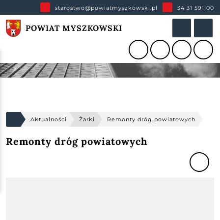
starostwo@powiatmyszkowski.pl
34 31 591 00
POWIAT MYSZKOWSKI
Aktualności
Żarki
Remonty dróg powiatowych
Remonty dróg powiatowych