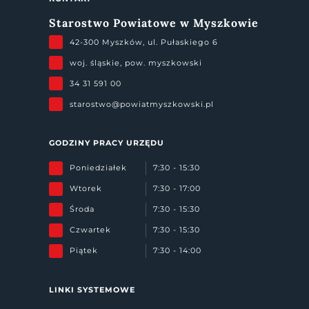
Starostwo Powiatowe w Myszkowie
42-300 Myszków, ul. Pułaskiego 6
woj. śląskie, pow. myszkowski
34 31 591 00
starostwo@powiatmyszkowski.pl
GODZINY PRACY URZĘDU
Poniedziałek
7:30 - 15:30
Wtorek
7:30 - 17:00
Środa
7:30 - 15:30
Czwartek
7:30 - 15:30
Piątek
7:30 - 14:00
LINKI SYSTEMOWE