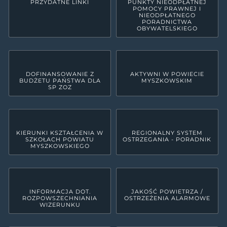
PRZYDATNE LINKI
PUNKTY NIEODPŁATNEJ
POMOCY PRAWNEJ I
NIEODPŁATNEGO
PORADNICTWA
OBYWATELSKIEGO
DOFINANSOWANIE Z
AKTYWNI W POWIECIE
BUDŻETU PAŃSTWA DLA
MYSZKOWSKIM
SP ZOZ
KIERUNKI KSZTAŁCENIA W
REGIONALNY SYSTEM
SZKOŁACH POWIATU
OSTRZEGANIA - PORADNIK
MYSZKOWSKIEGO
INFORMACJA DOT.
JAKOŚĆ POWIETRZA /
ROZPOWSZECHNIANIA
OSTRZEŻENIA ALARMOWE
WIZERUNKU