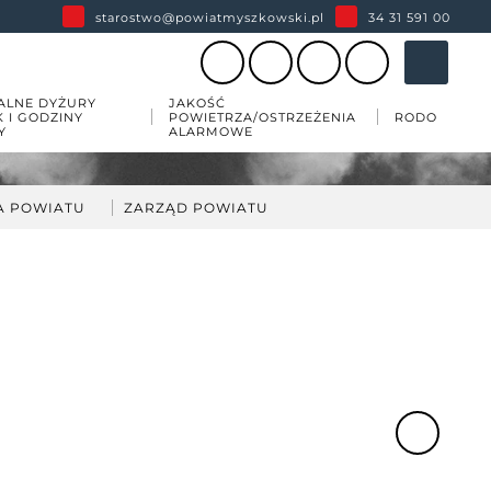
starostwo@powiatmyszkowski.pl
34 31 591 00
ALNE DYŻURY
JAKOŚĆ
K I GODZINY
POWIETRZA/OSTRZEŻENIA
RODO
Y
ALARMOWE
A POWIATU
ZARZĄD POWIATU
darka
kład Zarządu Powiatu
ów
wiatu
 zabytków w powiecie
esji