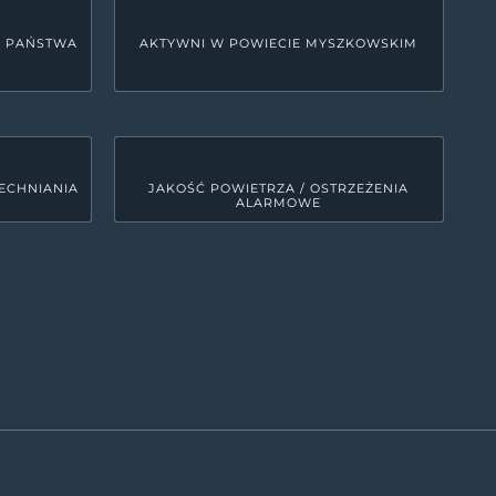
U PAŃSTWA
AKTYWNI W POWIECIE MYSZKOWSKIM
ECHNIANIA
JAKOŚĆ POWIETRZA / OSTRZEŻENIA
ALARMOWE
LINKI SYSTEMOWE
Deklaracja dostępności
0
MRD - Tekst do odczytu maszynowego
00
ETR - tekst łatwy do czytania
0
Polityka prywatności
Kanały RSS
0
Mapa strony
00
ęści województwa śląskiego. Zajmuje obszar 479 km kw., co
iskość wzniesień Jury oraz fakt, że spora część powiatu
terenów jurajskich, bardzo atrakcyjnych pod względem