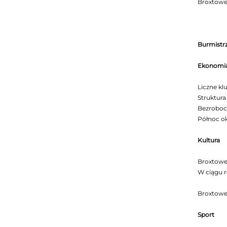
Broxtowe,
Burmistr
Ekonomi
Liczne kl
Struktura
Bezroboci
Północ ok
Kultura
Broxtowe 
W ciągu r
Broxtowe
Sport