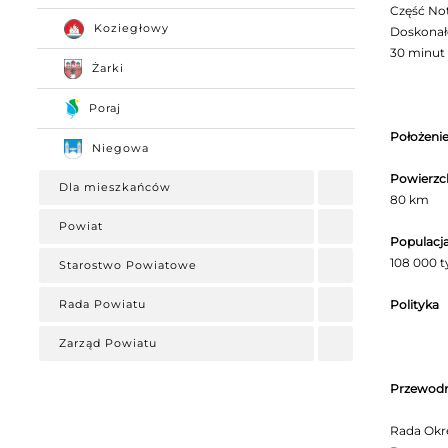
Część Not
Koziegłowy
Doskonał
30 minut 
Żarki
Poraj
Położeni
Niegowa
Powierzc
Dla mieszkańców
80 km
Powiat
Populacj
108 000 
Starostwo Powiatowe
Rada Powiatu
Polityka
Zarząd Powiatu
Przewodn
Rada Okr