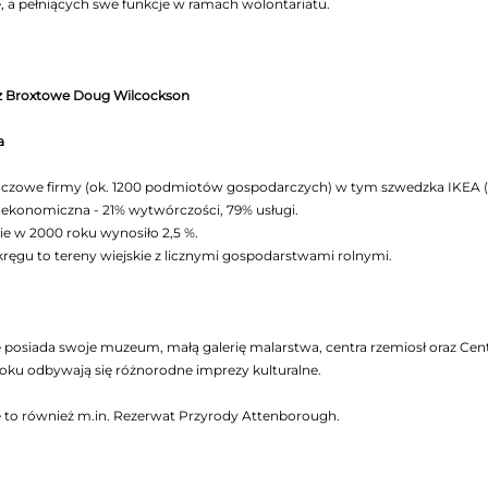
 a pełniących swe funkcje w ramach wolontariatu.
z Broxtowe Doug Wilcockson
a
uczowe firmy (ok. 1200 podmiotów gospodarczych) w tym szwedzka IKEA (m
 ekonomiczna - 21% wytwórczości, 79% usługi.
e w 2000 roku wynosiło 2,5 %.
ręgu to tereny wiejskie z licznymi gospodarstwami rolnymi.
posiada swoje muzeum, małą galerię malarstwa, centra rzemiosł oraz Cen
oku odbywają się różnorodne imprezy kulturalne.
 to również m.in. Rezerwat Przyrody Attenborough.