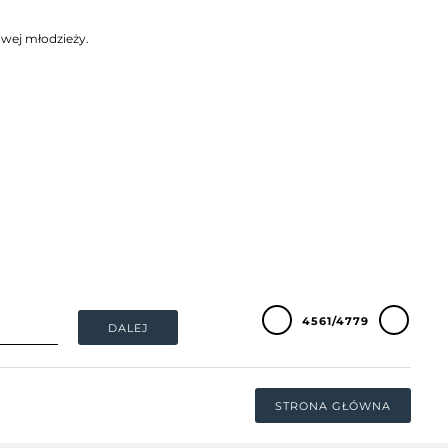
owej młodzieży.
4561/4779
DALEJ
STRONA GŁÓWNA