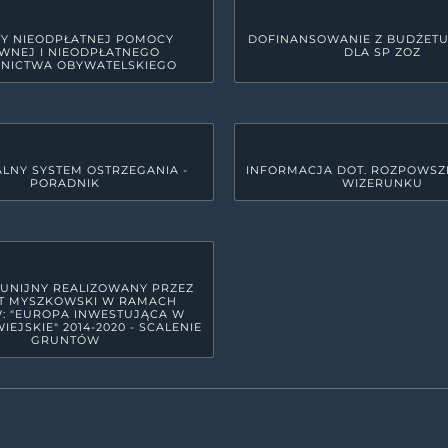
Y NIEODPŁATNEJ POMOCY
DOFINANSOWANIE Z BUDŻET
WNEJ I NIEODPŁATNEGO
DLA SP ZOZ
NICTWA OBYWATELSKIEGO
LNY SYSTEM OSTRZEGANIA -
INFORMACJA DOT. ROZPOWSZ
PORADNIK
WIZERUNKU
GODZINY PRACY URZĘDU
yszkowie
Poniedziałek
7:30 - 15:3
Wtorek
7:30 - 17:
Środa
7:30 - 15:3
 UNIJNY REALIZOWANY PRZEZ
T MYSZKOWSKI W RAMACH
Czwartek
7:30 - 15:3
: "EUROPA INWESTUJĄCA W
IEJSKIE" 2014-2020 - SCALENIE
GRUNTÓW
Piątek
7:30 - 14:
raju Wyżyny Krakowsko - Częstochowskiej, w północno-wschodniej cz
17 powiatów ziemskich. Powiat zamieszkuje ok. 72 tys. mieszkańców. Bl
azowego Orlich Gniazd spowodowały dość powszechne zaliczanie go do 