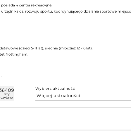
posiada 4 centra rekreacyjne.
 urzędnika ds. rozwoju sportu, koordynującego działania sportowe miejsc
stawowe (dzieci 5-11 lat), średnie (młodzież 12 -16 lat).
tet Nottingham.
pr
Wybierz aktualność
36409
razy
czytano