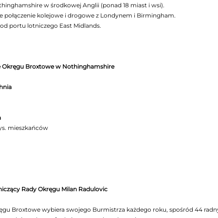
hinghamshire w środkowej Anglii (ponad 18 miast i wsi).
e połączenie kolejowe i drogowe z Londynem i Birmingham.
od portu lotniczego East Midlands.
e Okręgu Broxtowe w Nothinghamshire
hnia
a
tys. mieszkańców
iczący Rady Okręgu Milan Radulovic
ęgu Broxtowe wybiera swojego Burmistrza każdego roku, spośród 44 rad