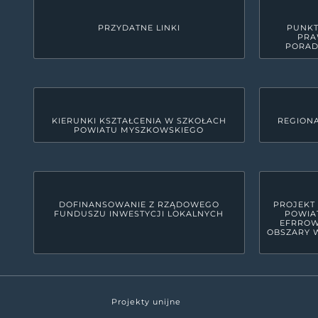
PRZYDATNE LINKI
PUNKT
PRA
PORAD
KIERUNKI KSZTAŁCENIA W SZKOŁACH
REGIONA
POWIATU MYSZKOWSKIEGO
KONTAKT
Starostwo Powiatowe w M
42-300 Myszków, ul. Pułaskiego 6
woj. śląskie, pow. myszkowski
DOFINANSOWANIE Z RZĄDOWEGO
PROJEKT
FUNDUSZU INWESTYCJI LOKALNYCH
POWIA
34 31 591 00
EFRROW
OBSZARY W
starostwo@powiatmyszkowski.pl
Powiat myszkowski leży na zachodnim sk
plasuje go na dziesiątym miejscu wśród 
Projekty unijne
znajduje się w granicach parku krajobr
turystycznym.