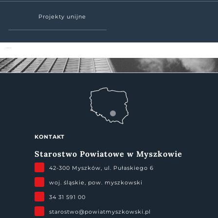
Projekty unijne
Powiat Myszkowski
KONTAKT
Starostwo Powiatowe w Myszkowie
42-300 Myszków, ul. Pułaskiego 6
woj. śląskie, pow. myszkowski
34 31 591 00
starostwo@powiatmyszkowski.pl