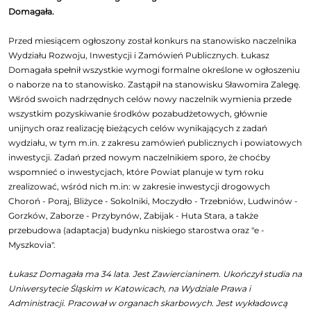
Domagała.
Przed miesiącem ogłoszony został konkurs na stanowisko naczelnika
Wydziału Rozwoju, Inwestycji i Zamówień Publicznych. Łukasz
Domagała spełnił wszystkie wymogi formalne określone w ogłoszeniu
o naborze na to stanowisko. Zastąpił na stanowisku Sławomira Zalegę.
Wśród swoich nadrzędnych celów nowy naczelnik wymienia przede
wszystkim pozyskiwanie środków pozabudżetowych, głównie
unijnych oraz realizację bieżących celów wynikających z zadań
wydziału, w tym m.in. z zakresu zamówień publicznych i powiatowych
inwestycji. Zadań przed nowym naczelnikiem sporo, że choćby
wspomnieć o inwestycjach, które Powiat planuje w tym roku
zrealizować, wśród nich m.in: w zakresie inwestycji drogowych
Choroń - Poraj, Bliżyce - Sokolniki, Moczydło - Trzebniów, Ludwinów -
Gorzków, Zaborze - Przybynów, Zabijak - Huta Stara, a także
przebudowa (adaptacja) budynku niskiego starostwa oraz "e -
Myszkovia".
Łukasz Domagała ma 34 lata. Jest Zawiercianinem. Ukończył studia na
Uniwersytecie Śląskim w Katowicach, na Wydziale Prawa i
Administracji. Pracował w organach skarbowych. Jest wykładowcą