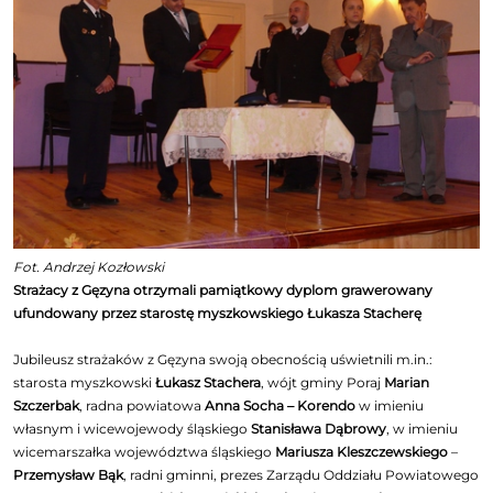
Fot. Andrzej Kozłowski
Strażacy z Gęzyna otrzymali pamiątkowy dyplom grawerowany
ufundowany przez starostę myszkowskiego Łukasza Stacherę
Jubileusz strażaków z Gęzyna swoją obecnością uświetnili m.in.:
starosta myszkowski
Łukasz Stachera
, wójt gminy Poraj
Marian
Szczerbak
, radna powiatowa
Anna Socha – Korendo
w imieniu
własnym i wicewojewody śląskiego
Stanisława Dąbrowy
, w imieniu
wicemarszałka województwa śląskiego
Mariusza Kleszczewskiego
–
Przemysław Bąk
, radni gminni, prezes Zarządu Oddziału Powiatowego