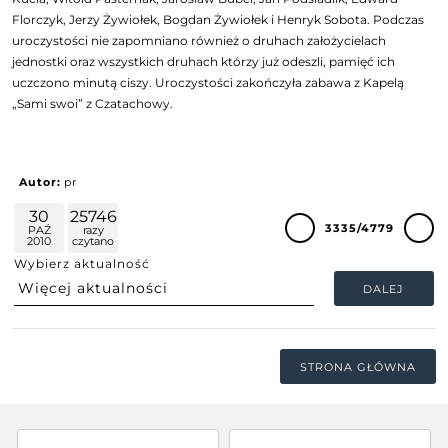
Florczyk, Jerzy Żywiołek, Bogdan Żywiołek i Henryk Sobota. Podczas
uroczystości nie zapomniano również o druhach założycielach
jednostki oraz wszystkich druhach którzy już odeszli, pamięć ich
uczczono minutą ciszy. Uroczystości zakończyła zabawa z Kapelą
„Sami swoi” z Czatachowy.
Autor:
pr
30
25746
3335/4779
PAŹ
razy
2010
czytano
Wybierz aktualność
DALEJ
STRONA GŁÓWNA