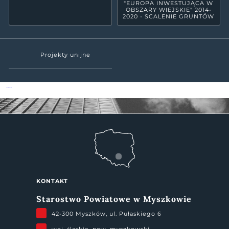
"EUROPA INWESTUJĄCA W
OBSZARY WIEJSKIE" 2014-
2020 - SCALENIE GRUNTÓW
Projekty unijne
Powiat Myszkowski
KONTAKT
Starostwo Powiatowe w Myszkowie
42-300 Myszków, ul. Pułaskiego 6
woj. śląskie, pow. myszkowski