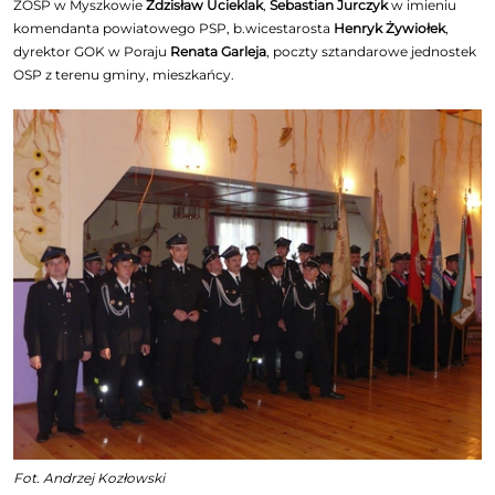
ZOSP w Myszkowie
Zdzisław Ucieklak
,
Sebastian Jurczyk
w imieniu
komendanta powiatowego PSP, b.wicestarosta
Henryk Żywiołek
,
dyrektor GOK w Poraju
Renata Garleja
, poczty sztandarowe jednostek
OSP z terenu gminy, mieszkańcy.
Fot. Andrzej Kozłowski