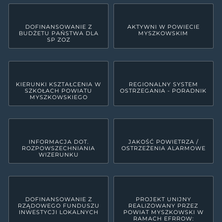
DOFINANSOWANIE Z
AKTYWNI W POWIECIE
BUDŻETU PAŃSTWA DLA
MYSZKOWSKIM
SP ZOZ
KIERUNKI KSZTAŁCENIA W
REGIONALNY SYSTEM
SZKOŁACH POWIATU
OSTRZEGANIA - PORADNIK
MYSZKOWSKIEGO
INFORMACJA DOT.
JAKOŚĆ POWIETRZA /
ROZPOWSZECHNIANIA
OSTRZEŻENIA ALARMOWE
WIZERUNKU
DOFINANSOWANIE Z
PROJEKT UNIJNY
RZĄDOWEGO FUNDUSZU
REALIZOWANY PRZEZ
INWESTYCJI LOKALNYCH
POWIAT MYSZKOWSKI W
RAMACH EFRROW: