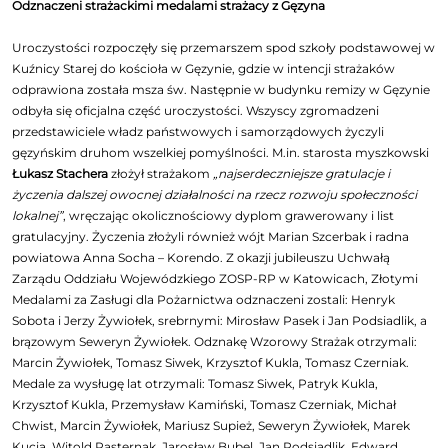
Odznaczeni strażackimi medalami strażacy z Gęzyna
Uroczystości rozpoczęły się przemarszem spod szkoły podstawowej w
Kuźnicy Starej do kościoła w Gęzynie, gdzie w intencji strażaków
odprawiona została msza św. Następnie w budynku remizy w Gęzynie
odbyła się oficjalna część uroczystości. Wszyscy zgromadzeni
przedstawiciele władz państwowych i samorządowych życzyli
gęzyńskim druhom wszelkiej pomyślności. M.in. starosta myszkowski
Łukasz Stachera
złożył strażakom
„najserdeczniejsze gratulacje i
życzenia dalszej owocnej działalności na rzecz rozwoju społeczności
lokalnej”
, wręczając okolicznościowy dyplom grawerowany i list
gratulacyjny. Życzenia złożyli również wójt Marian Szcerbak i radna
powiatowa Anna Socha – Korendo. Z okazji jubileuszu Uchwałą
Zarządu Oddziału Wojewódzkiego ZOSP-RP w Katowicach, Złotymi
Medalami za Zasługi dla Pożarnictwa odznaczeni zostali: Henryk
Sobota i Jerzy Żywiołek, srebrnymi: Mirosław Pasek i Jan Podsiadlik, a
brązowym Seweryn Żywiołek. Odznakę Wzorowy Strażak otrzymali:
Marcin Żywiołek, Tomasz Siwek, Krzysztof Kukla, Tomasz Czerniak.
Medale za wysługę lat otrzymali: Tomasz Siwek, Patryk Kukla,
Krzysztof Kukla, Przemysław Kamiński, Tomasz Czerniak, Michał
Chwist, Marcin Żywiołek, Mariusz Supież, Seweryn Żywiołek, Marek
Kucia, Witold Pasternak, Jarosław Bubel, Jan Podsiadlik, Edward