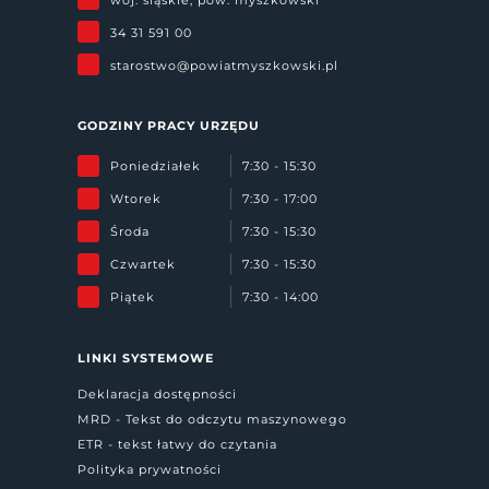
34 31 591 00
starostwo@powiatmyszkowski.pl
GODZINY PRACY URZĘDU
Poniedziałek
7:30 - 15:30
Wtorek
7:30 - 17:00
Środa
7:30 - 15:30
Czwartek
7:30 - 15:30
Piątek
7:30 - 14:00
LINKI SYSTEMOWE
Deklaracja dostępności
MRD - Tekst do odczytu maszynowego
ETR - tekst łatwy do czytania
Polityka prywatności