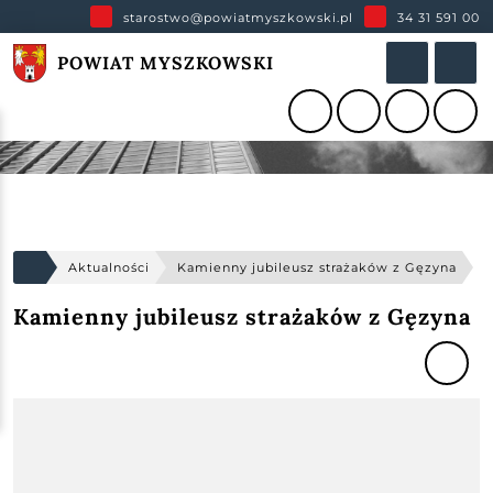
starostwo@powiatmyszkowski.pl
34 31 591 00
POWIAT MYSZKOWSKI
Aktualności
Kamienny jubileusz strażaków z Gęzyna
Kamienny jubileusz strażaków z Gęzyna