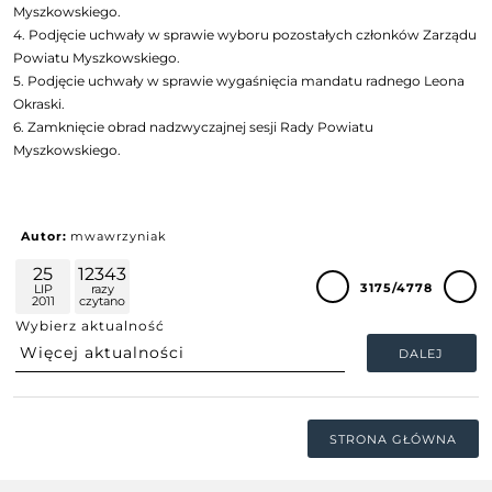
Myszkowskiego.
4. Podjęcie uchwały w sprawie wyboru pozostałych członków Zarządu
Powiatu Myszkowskiego.
5. Podjęcie uchwały w sprawie wygaśnięcia mandatu radnego Leona
Okraski.
6. Zamknięcie obrad nadzwyczajnej sesji Rady Powiatu
Myszkowskiego.
Autor:
mwawrzyniak
25
12343
3175/4778
LIP
razy
2011
czytano
Wybierz aktualność
DALEJ
STRONA GŁÓWNA