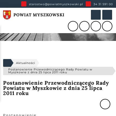
starostwo@powiatmyszkowski.pl
34 31 591 00
POWIAT MYSZKOWSKI
Aktualności
Postanowienie Przewodniczącego Rady Powiatu w
Myszkowie z dnia 25 lipca 2011 roku
Postanowienie Przewodniczącego Rady
Powiatu w Myszkowie z dnia 25 lipca
2011 roku
P o s t a n o w i e n i e