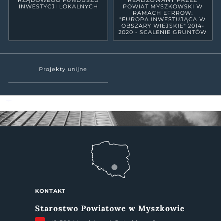
RZĄDOWEGO FUNDUSZU
REALIZOWANY PRZEZ
INWESTYCJI LOKALNYCH
POWIAT MYSZKOWSKI W
RAMACH EFRROW:
"EUROPA INWESTUJĄCA W
OBSZARY WIEJSKIE" 2014-
2020 - SCALENIE GRUNTÓW
Projekty unijne
Powiat Myszkowski
KONTAKT
Starostwo Powiatowe w Myszkowie