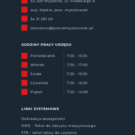
42-300 Myszków, ul. Pułaskiego 6
woj. śląskie, pow. myszkowski
34 31 591 00
starostwo@powiatmyszkowski.pl
GODZINY PRACY URZĘDU
Poniedziałek
7:30 - 15:30
Wtorek
7:30 - 17:00
Środa
7:30 - 15:30
Czwartek
7:30 - 15:30
Piątek
7:30 - 14:00
LINKI SYSTEMOWE
Deklaracja dostępności
MRD - Tekst do odczytu maszynowego
ETR - tekst łatwy do czytania