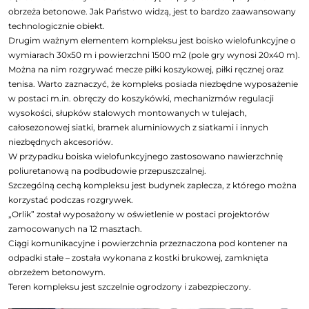
obrzeża betonowe. Jak Państwo widzą, jest to bardzo zaawansowany
technologicznie obiekt.
Drugim ważnym elementem kompleksu jest boisko wielofunkcyjne o
wymiarach 30x50 m i powierzchni 1500 m2 (pole gry wynosi 20x40 m).
Można na nim rozgrywać mecze piłki koszykowej, piłki ręcznej oraz
tenisa. Warto zaznaczyć, że kompleks posiada niezbędne wyposażenie
w postaci m.in. obręczy do koszykówki, mechanizmów regulacji
wysokości, słupków stalowych montowanych w tulejach,
całosezonowej siatki, bramek aluminiowych z siatkami i innych
niezbędnych akcesoriów.
W przypadku boiska wielofunkcyjnego zastosowano nawierzchnię
poliuretanową na podbudowie przepuszczalnej.
Szczególną cechą kompleksu jest budynek zaplecza, z którego można
korzystać podczas rozgrywek.
„Orlik” został wyposażony w oświetlenie w postaci projektorów
zamocowanych na 12 masztach.
Ciągi komunikacyjne i powierzchnia przeznaczona pod kontener na
odpadki stałe – została wykonana z kostki brukowej, zamknięta
obrzeżem betonowym.
Teren kompleksu jest szczelnie ogrodzony i zabezpieczony.