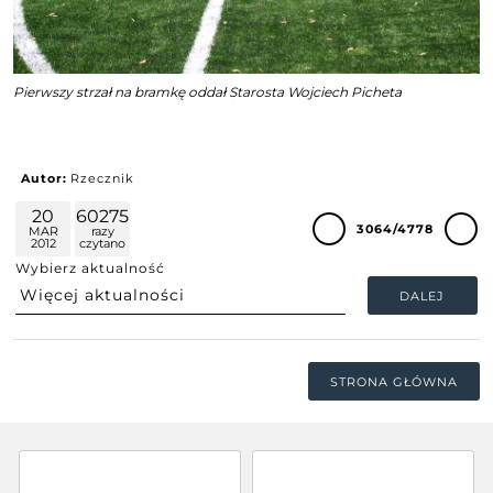
Pierwszy strzał na bramkę oddał Starosta Wojciech Picheta
Autor:
Rzecznik
20
60275
3064/4778
MAR
razy
2012
czytano
Wybierz aktualność
DALEJ
STRONA GŁÓWNA