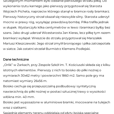
Szczególnym momentem było oddanie pierwszego strzału piłką. Do
wykonania rzutu karnego jako pierwszy przygotował się Starosta
Wojciech Picheta, naprzeciw którego stanął w bramce rosły bramkarz.
Pierwszy historyczny strzał okazał się niezwykle silny. Starosta uderzył
mocno w prawy róg, wysyłając prawdziwą bombę. Piłka trafiła jednak
w słupek. Wystarczyło kilka centymetrów w lewo i bramkarz byłby bez
szans. Jako drugi uderzał Wicestarosta Jan Kieras, lecz piłkę tym razem
bramkarz wyłapał. Wreszcie do strzału przygotował się Marszałek
Mariusz Kleszczewski. Jego strzał zmylił broniącego i piłka zatrzepotała
w siatce. Jak ostatni strzelał Burmistrz Klemens Podlejski.
Dane techniczne
„Orlik” w Żarkach, przy Zespole Szkół im. T. Kościuszki składa się z kilku
istotnych elementów. Pierwszy z nich to boisko do piłki nożnej o
wymiarach 30x62 metry i powierzchni 1860 m2. Samo pole gry ma
natomiast wymiary 26x56 m.
Boisko cechuje się przepuszczalną podbudową i syntetyczną
nawierzchnią do piłki nożnej w postaci sztucznej trawy o wysokości
włókna min. 40 mm.
Boisko jest wyposażone w aluminiowe bramki, mocowane na tulejach
wraz z siatkami.
Sąsiednie elementy terenu oddzielają od płyty boiska specjalne