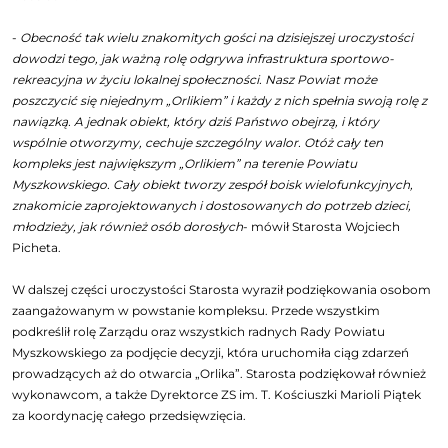
-
Obecność tak wielu znakomitych gości na dzisiejszej uroczystości
dowodzi tego, jak ważną rolę odgrywa infrastruktura sportowo-
rekreacyjna w życiu lokalnej społeczności. Nasz Powiat może
poszczycić się niejednym „Orlikiem” i każdy z nich spełnia swoją rolę z
nawiązką. A jednak obiekt, który dziś Państwo obejrzą, i który
wspólnie otworzymy, cechuje szczególny walor. Otóż cały ten
kompleks jest największym „Orlikiem” na terenie Powiatu
Myszkowskiego. Cały obiekt tworzy zespół boisk wielofunkcyjnych,
znakomicie zaprojektowanych i dostosowanych do potrzeb dzieci,
młodzieży, jak również osób dorosłych
- mówił Starosta Wojciech
Picheta.
W dalszej części uroczystości Starosta wyraził podziękowania osobom
zaangażowanym w powstanie kompleksu. Przede wszystkim
podkreślił rolę Zarządu oraz wszystkich radnych Rady Powiatu
Myszkowskiego za podjęcie decyzji, która uruchomiła ciąg zdarzeń
prowadzących aż do otwarcia „Orlika”. Starosta podziękował również
wykonawcom, a także Dyrektorce ZS im. T. Kościuszki Marioli Piątek
za koordynację całego przedsięwzięcia.