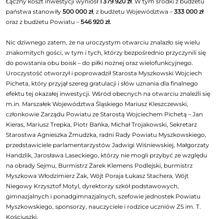
Łączny koszt inwestycji wyniósł
1 379 920 zł
. W tym środki z budżetu
państwa stanowiły
500 000 zł
, z budżetu Województwa –
333 000 zł
oraz z budżetu Powiatu –
546 920 zł.
Nic dziwnego zatem, że na uroczystym otwarciu znalazło się wielu
znakomitych gości, w tym i tych, którzy bezpośrednio przyczynili się
do powstania obu boisk – do piłki nożnej oraz wielofunkcyjnego.
Uroczystość otworzył i poprowadził Starosta Myszkowski Wojciech
Picheta, który przyjął szereg gratulacji i słów uznania dla finalnego
efektu tej okazałej inwestycji. Wśród obecnych na otwarciu znaleźli się
m.in. Marszałek Województwa Śląskiego Mariusz Kleszczewski,
członkowie Zarządu Powiatu ze Starostą Wojciechem Pichetą – Jan
Kieras, Mariusz Trepka, Piotr Bańka, Michał Trojakowski, Sekretarz
Starostwa Agnieszka Żmudzka, radni Rady Powiatu Myszkowskiego,
przedstawiciele parlamentarzystów Jadwigi Wiśniewskiej, Małgorzaty
Handzlik, Jarosława Laseckiego, którzy nie mogli przybyć ze względu
na obrady Sejmu, Burmistrz Żarek Klemens Podlejski, burmistrz
Myszkowa Włodzimierz Żak, Wójt Poraja Łukasz Stachera, Wójt
Niegowy Krzysztof Motyl, dyrektorzy szkół podstawowych,
gimnazjalnych i ponadgimnazjalnych, szefowie jednostek Powiatu
Myszkowskiego, sponsorzy, nauczyciele i rodzice uczniów ZS im. T.
Kościuszki.