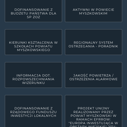
DOFINANSOWANIE Z
AKTYWNI W POWIECIE
BUDŻETU PAŃSTWA DLA
MYSZKOWSKIM
SP ZOZ
KIERUNKI KSZTAŁCENIA W
REGIONALNY SYSTEM
SZKOŁACH POWIATU
OSTRZEGANIA - PORADNIK
MYSZKOWSKIEGO
INFORMACJA DOT.
JAKOŚĆ POWIETRZA /
ROZPOWSZECHNIANIA
OSTRZEŻENIA ALARMOWE
WIZERUNKU
DOFINANSOWANIE Z
PROJEKT UNIJNY
RZĄDOWEGO FUNDUSZU
REALIZOWANY PRZEZ
INWESTYCJI LOKALNYCH
POWIAT MYSZKOWSKI W
RAMACH EFRROW:
"EUROPA INWESTUJĄCA W
OBSZARY WIEJSKIE" 2014-