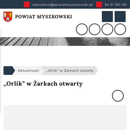
starostwo@powiatmyszkowski.pl
34 31 591 00
POWIAT MYSZKOWSKI
Aktualności
„Orlik” w Żarkach otwarty
„Orlik” w Żarkach otwarty