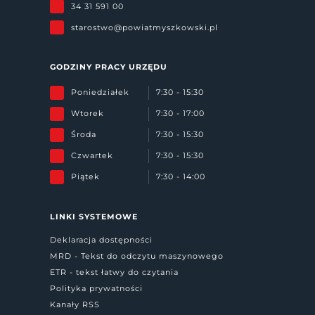
34 31 591 00
starostwo@powiatmyszkowski.pl
GODZINY PRACY URZĘDU
Poniedziałek
7:30 - 15:30
Wtorek
7:30 - 17:00
Środa
7:30 - 15:30
Czwartek
7:30 - 15:30
Piątek
7:30 - 14:00
LINKI SYSTEMOWE
Deklaracja dostępności
MRD - Tekst do odczytu maszynowego
ETR - tekst łatwy do czytania
Polityka prywatności
Kanały RSS