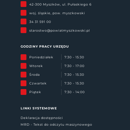
42-300 Myszków, ul. Pułaskiego 6
woj. śląskie, pow. myszkowski
34 31 591 00
starostwo@powiatmyszkowski.pl
GODZINY PRACY URZĘDU
Poniedziałek
7:30 - 15:30
Wtorek
7:30 - 17:00
Środa
7:30 - 15:30
Czwartek
7:30 - 15:30
Piątek
7:30 - 14:00
LINKI SYSTEMOWE
Deklaracja dostępności
MRD - Tekst do odczytu maszynowego