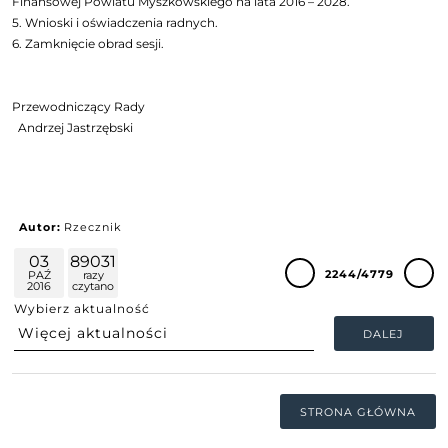
Finansowej Powiatu Myszkowskiego na lata 2016 – 2028.
5. Wnioski i oświadczenia radnych.
6. Zamknięcie obrad sesji.
Przewodniczący Rady
Andrzej Jastrzębski
Autor:
Rzecznik
03
89031
2244/4779
PAŹ
razy
2016
czytano
Wybierz aktualność
DALEJ
STRONA GŁÓWNA