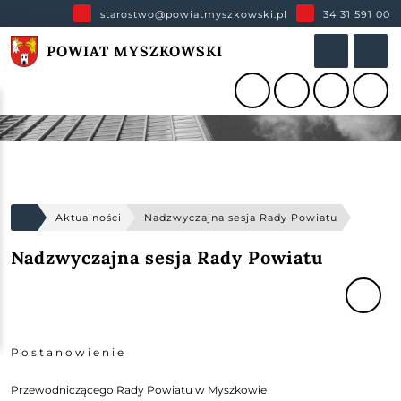
starostwo@powiatmyszkowski.pl
34 31 591 00
POWIAT MYSZKOWSKI
Aktualności
Nadzwyczajna sesja Rady Powiatu
Nadzwyczajna sesja Rady Powiatu
P o s t a n o w i e n i e
Przewodniczącego Rady Powiatu w Myszkowie