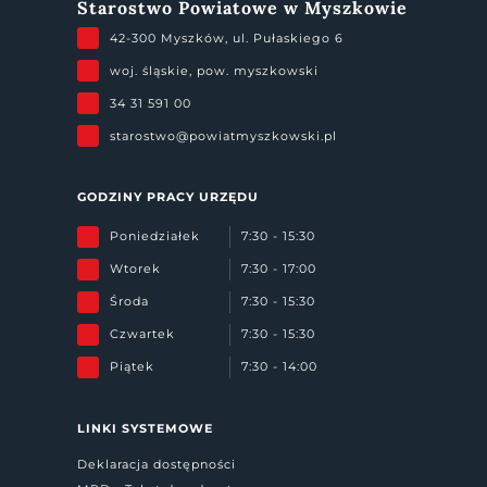
Starostwo Powiatowe w Myszkowie
42-300 Myszków, ul. Pułaskiego 6
woj. śląskie, pow. myszkowski
34 31 591 00
starostwo@powiatmyszkowski.pl
GODZINY PRACY URZĘDU
Poniedziałek
7:30 - 15:30
Wtorek
7:30 - 17:00
Środa
7:30 - 15:30
Czwartek
7:30 - 15:30
Piątek
7:30 - 14:00
LINKI SYSTEMOWE
Deklaracja dostępności