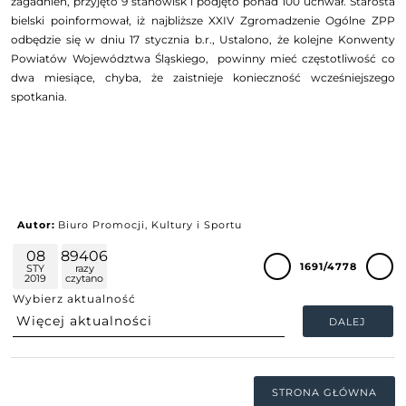
zagadnień, przyjęto 9 stanowisk i podjęto ponad 100 uchwał. Starosta
bielski poinformował, iż najbliższe XXIV Zgromadzenie Ogólne ZPP
odbędzie się w dniu 17 stycznia b.r., Ustalono, że kolejne Konwenty
Powiatów Województwa Śląskiego, powinny mieć częstotliwość co
dwa miesiące, chyba, że zaistnieje konieczność wcześniejszego
spotkania.
Autor:
Biuro Promocji, Kultury i Sportu
08
89406
1691/4778
STY
razy
2019
czytano
Wybierz aktualność
DALEJ
STRONA GŁÓWNA