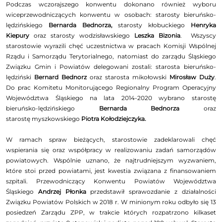
Podczas wczorajszego konwentu dokonano również wyboru
wiceprzewodniczących konwentu w osobach: starosty bieruńsko-
lędzińskiego
Bernarda Bednorza,
starosty kłobuckiego
Henryka
Kiepury
oraz starosty wodzisławskiego
Leszka Bizonia
. Wszyscy
starostowie wyrazili chęć uczestnictwa w pracach Komisji Wspólnej
Rządu i Samorządu Terytorialnego, natomiast do zarządu Śląskiego
Związku Gmin i Powiatów delegowani zostali: starosta bieruńsko-
lędziński
Bernard Bednorz
oraz starosta mikołowski
Mirosław Duży
.
Do prac Komitetu Monitorującego Regionalny Program Operacyjny
Województwa Śląskiego na lata 2014-2020 wybrano starostę
bieruńsko-lędzińskiego
Bernarda Bednorza
oraz
starostę myszkowskiego
Piotra Kołodziejczyka.
W ramach spraw bieżących, starostowie zadeklarowali chęć
wspierania się oraz współpracy w realizowaniu zadań samorządów
powiatowych. Wspólnie uznano, że najtrudniejszym wyzwaniem,
które stoi przed powiatami, jest kwestia związana z finansowaniem
szpitali. Przewodniczący Konwentu Powiatów Województwa
Śląskiego
Andrzej Płonka
przedstawił sprawozdanie z działalności
Związku Powiatów Polskich w 2018 r. W minionym roku odbyło się 13
posiedzeń Zarządu ZPP, w trakcie których rozpatrzono kilkaset