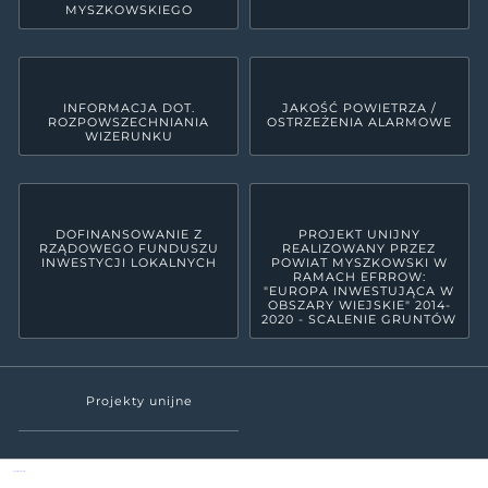
MYSZKOWSKIEGO
INFORMACJA DOT.
JAKOŚĆ POWIETRZA /
ROZPOWSZECHNIANIA
OSTRZEŻENIA ALARMOWE
WIZERUNKU
DOFINANSOWANIE Z
PROJEKT UNIJNY
RZĄDOWEGO FUNDUSZU
REALIZOWANY PRZEZ
INWESTYCJI LOKALNYCH
POWIAT MYSZKOWSKI W
RAMACH EFRROW:
"EUROPA INWESTUJĄCA W
OBSZARY WIEJSKIE" 2014-
2020 - SCALENIE GRUNTÓW
Projekty unijne
Powiat Myszkowski