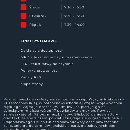
Środa
7:30 - 15:30
Czwartek
7:30 - 15:30
Piątek
7:30 - 14:00
LINKI SYSTEMOWE
Deklaracja dostępności
MRD - Tekst do odczytu maszynowego
ETR - tekst łatwy do czytania
Polityka prywatności
Kanały RSS
Mapa strony
Powiat myszkowski leży na zachodnim skraju Wyżyny Krakowsko
- Częstochowskiej, w północno-wschodniej części województwa
śląskiego. Zajmuje obszar 479 km kw., co plasuje go na
dziesiątym miejscu wśród 17 powiatów ziemskich. Powiat
zamieszkuje ok. 72 tys. mieszkańców. Bliskość wzniesień Jury
oraz fakt, że spora część powiatu znajduje się w granicach parku
krajobrazowego Orlich Gniazd spowodowały dość powszechne
zaliczanie go do terenów jurajskich, bardzo atrakcyjnych pod
względem turystycznym.