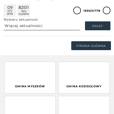
09
82511
1690/4778
STY
razy
2019
czytano
Wybierz aktualność
DALEJ
STRONA GŁÓWNA
GMINA MYSZKÓW
GMINA KOZIEGŁOWY