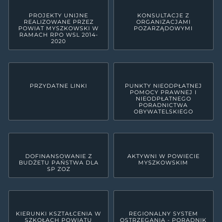
PROJEKTY UNIJNE
KONSULTACJE Z
REALIZOWANE PRZEZ
ORGANIZACJAMI
POWIAT MYSZKOWSKI W
POZARZĄDOWYMI
RAMACH RPO WSL 2014-
2020
PRZYDATNE LINKI
PUNKTY NIEODPŁATNEJ
POMOCY PRAWNEJ I
NIEODPŁATNEGO
PORADNICTWA
OBYWATELSKIEGO
DOFINANSOWANIE Z
AKTYWNI W POWIECIE
BUDŻETU PAŃSTWA DLA
MYSZKOWSKIM
SP ZOZ
KIERUNKI KSZTAŁCENIA W
REGIONALNY SYSTEM
SZKOŁACH POWIATU
OSTRZEGANIA - PORADNIK