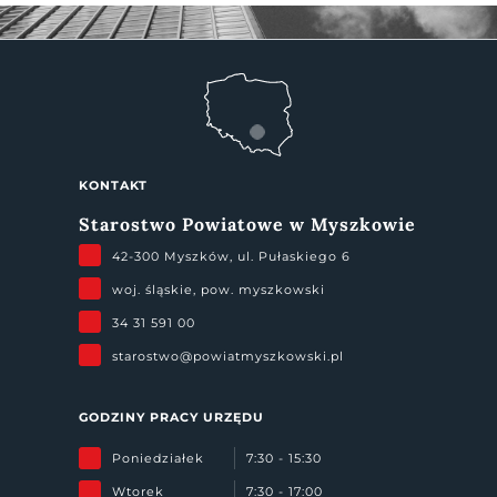
KONTAKT
Starostwo Powiatowe w Myszkowie
42-300 Myszków, ul. Pułaskiego 6
woj. śląskie, pow. myszkowski
34 31 591 00
starostwo@powiatmyszkowski.pl
GODZINY PRACY URZĘDU
Poniedziałek
7:30 - 15:30
Wtorek
7:30 - 17:00