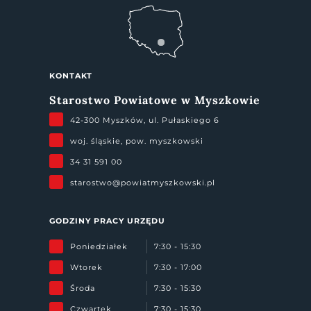
KONTAKT
Starostwo Powiatowe w Myszkowie
42-300 Myszków, ul. Pułaskiego 6
woj. śląskie, pow. myszkowski
34 31 591 00
starostwo@powiatmyszkowski.pl
GODZINY PRACY URZĘDU
Poniedziałek
7:30 - 15:30
Wtorek
7:30 - 17:00
Środa
7:30 - 15:30
Czwartek
7:30 - 15:30