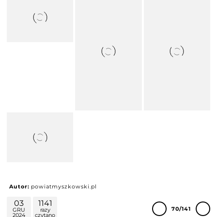
Autor:
powiatmyszkowski.pl
03
1141
70/141
GRU
razy
2024
czytano