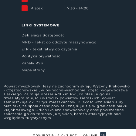
Piątek
7:30 - 14:00
LINKI SYSTEMOWE
Deklaracja dostępności
MRD - Tekst do odczytu maszynowego
ETR - tekst łatwy do czytania
Polityka prywatności
Kanały RSS
Mapa strony
Powiat myszkowski leży na zachodnim skraju Wyżyny Krakowsko
- Częstochowskiej, w północno-wschodniej części województwa
śląskiego. Zajmuje obszar 479 km kw., co plasuje go na
dziesiątym miejscu wśród 17 powiatów ziemskich. Powiat
zamieszkuje ok. 72 tys. mieszkańców. Bliskość wzniesień Jury
oraz fakt, że spora część powiatu znajduje się w granicach parku
krajobrazowego Orlich Gniazd spowodowały dość powszechne
zaliczanie go do terenów jurajskich, bardzo atrakcyjnych pod
względem turystycznym.
ODWIEDZIN: 4 043 607
ONLINE:
16