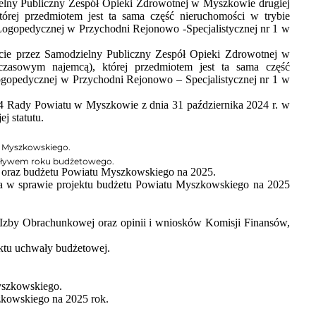
elny Publiczny Zespół Opieki Zdrowotnej w Myszkowie drugiej
ej przedmiotem jest ta sama część nieruchomości w trybie
Logopedycznej w Przychodni Rejonowo -Specjalistycznej nr 1 w
ie przez Samodzielny Publiczny Zespół Opieki Zdrowotnej w
sowym najemcą), której przedmiotem jest ta sama część
ogopedycznej w Przychodni Rejonowo – Specjalistycznej nr 1 w
 Rady Powiatu w Myszkowie z dnia 31 października 2024 r. w
j statutu.
u Myszkowskiego.
upływem roku budżetowego.
oraz budżetu
Powiatu Myszkowskiego na 2025
.
wa w sprawie projektu budżetu Powiatu Myszkowskiego na 2025
 Izby Obrachunkowej oraz opinii i wniosków Komisji Finansów,
ktu uchwały budżetowej.
yszkowskiego.
zkowskiego na 2025 rok.