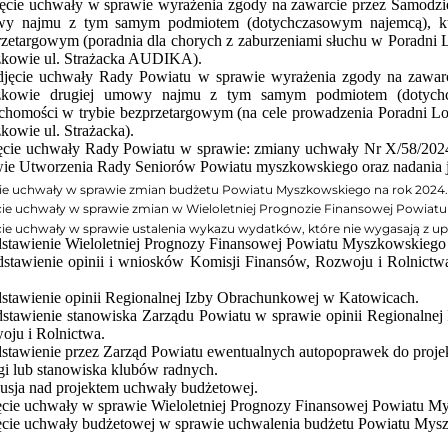
ęcie uchwały w sprawie wyrażenia zgody na zawarcie przez Samodzi
y najmu z tym samym podmiotem (dotychczasowym najemcą), któr
rzetargowym (poradnia dla chorych z zaburzeniami słuchu w Poradni 
kowie ul. Strażacka AUDIKA).
djęcie
uchwały Rady Powiatu w sprawie wyrażenia zgody na zawarc
kowie drugiej umowy najmu z tym samym podmiotem (dotychcza
uchomości w trybie bezprzetargowym (na cele prowadzenia Poradni L
owie ul. Strażacka).
ęcie
uchwały Rady Powiatu w sprawie: zmiany uchwały Nr X/58/2024
ie Utworzenia Rady Seniorów Powiatu myszkowskiego oraz nadania je
ie u
chwały w sprawie zmian budżetu Powiatu Myszkowskiego na rok 2024.
cie uchwały
w sprawie zmian w Wieloletniej Prognozie Finansowej Powiat
cie uchwały
w sprawie ustalenia wykazu wydatków, które nie wygasają z 
stawienie Wieloletniej Prognozy Finansowej
Powiatu Myszkowskiego 
dstawienie opinii i wniosków Komisji Finansów, Rozwoju i Rolnict
dstawienie opinii Regionalnej Izby Obrachunkowej w Katowicach.
dstawienie stanowiska Zarządu Powiatu w sprawie opinii Regionalnej
oju i Rolnictwa.
dstawienie przez Zarząd Powiatu ewentualnych autopoprawek do proje
i lub stanowiska klubów radnych.
usja nad projektem uchwały budżetowej.
ęcie uchwały w sprawie Wieloletniej Prognozy Finansowej Powiatu M
ęcie uchwały budżetowej w sprawie uchwalenia budżetu Powiatu Mys