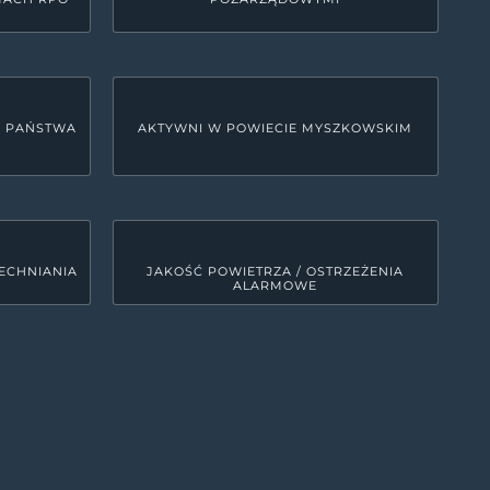
U PAŃSTWA
AKTYWNI W POWIECIE MYSZKOWSKIM
ECHNIANIA
JAKOŚĆ POWIETRZA / OSTRZEŻENIA
ALARMOWE
LINKI SYSTEMOWE
Deklaracja dostępności
0
MRD - Tekst do odczytu maszynowego
00
ETR - tekst łatwy do czytania
0
Polityka prywatności
Kanały RSS
0
Mapa strony
00