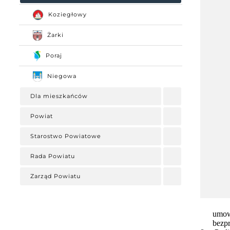
Koziegłowy
Żarki
Poraj
Niegowa
Dla mieszkańców
Powiat
Starostwo Powiatowe
Rada Powiatu
Zarząd Powiatu
umow
bezpr