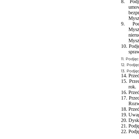
8.
Podj
umow
bezp
Mysz
9.
Po
Mysz
nier
Myszk
10.
Podj
spraw
11.
Podjęc
12.
Podję
13.
Podję
14.
Przed
15.
Prze
rok.
16.
Prze
17.
Prze
Rozw
18.
Prze
19.
Uwag
20.
Dysk
21.
Podj
22.
Podj