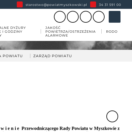
starostwo@powiatmyszkowski.pl
34 31 591 00
ALNE DYŻURY
JAKOŚĆ
K I GODZINY
POWIETRZA/OSTRZEŻENIA
RODO
Y
ALARMOWE
A POWIATU
ZARZĄD POWIATU
darka
kład Zarządu Powiatu
ów
wiatu
 zabytków w powiecie
esji
o w i e n i e
Przewodniczącego Rady Powiatu w Myszkowie
z