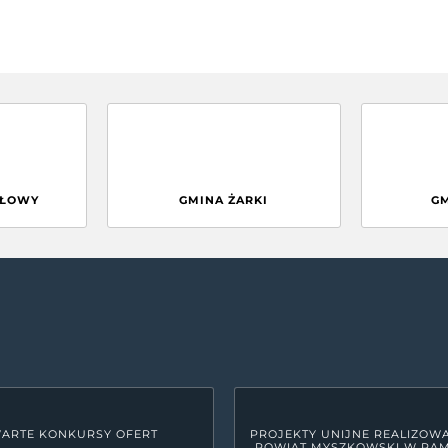
GŁOWY
GMINA ŻARKI
G
ARTE KONKURSY OFERT
PROJEKTY UNIJNE REALIZOW
POWIAT MYSZKOWSKI W RA