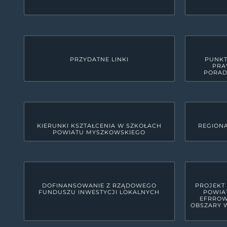
PRZYDATNE LINKI
PUNKT
PRA
PORAD
KIERUNKI KSZTAŁCENIA W SZKOŁACH
REGIONA
POWIATU MYSZKOWSKIEGO
KONTAKT
Starostwo Powiatowe w M
42-300 Myszków, ul. Pułaskiego 6
woj. śląskie, pow. myszkowski
DOFINANSOWANIE Z RZĄDOWEGO
PROJEKT
FUNDUSZU INWESTYCJI LOKALNYCH
POWIA
34 31 591 00
EFRROW
OBSZARY W
starostwo@powiatmyszkowski.pl