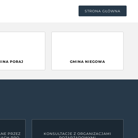
STRONA GŁÓWNA
MINA PORAJ
GMINA NIEGOWA
ANE PRZEZ
KONSULTACJE Z ORGANIZACJAMI
MACH RPO
POZARZĄDOWYMI