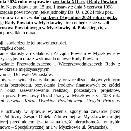
dnia 2024 roku
w sprawie :
zwołania XII sesji Rady Powiatu
ie.
Na podstawie art. 15 ust. 1 ustawy z dnia 5 czerwca 1998
rządzie powiatowym (
tekst jednolity Dz. U. z 2024 roku poz.
t a n a w i a m
zwołać
na dzień 19 grudnia 2024 roku o godz.
sję Rady Powiatu
w Myszkowie,
która odbędzie się
w sali
tarostwa Powiatowego w Myszkowie, ul. Pułaskiego 6,
z
m porządkiem obrad:
ji i stwierdzenie jej prawomocności.
orządku obrad.
anie Starosty z działalności Zarządu Powiatu w Myszkowie w
dzysesyjnym oraz z wykonania uchwał Rady Powiatu.
ozdanie
Przewodniczącego i Wiceprzewodniczących Rady z
i w okresie międzysesyjnym.
Komisji Uchwał i Wniosków.
otycząca sytuacji na rynku pracy, oraz realizacji aktywnych form
łania bezrobociu, pozyskania środków finansowych ze źródeł
ch oraz zaawansowanie realizacji pozostałych projektów,
ych przez Powiatowy Urząd Pracy w Myszkowie za 2023 rok.
Pani Urszula Koral Dyrektor Powiatowego Urzędu Pracy w
cie uchwały
w sprawie wyrażenia zgody na zawarcie przez
y Publiczny Zespół Opieki Zdrowotnej w Myszkowie drugiej
ej przedmiotem jest ta sama część nieruchomości w trybie
owo – Specjalistycznej nr 1 w Myszkowie ul. Strażacka).