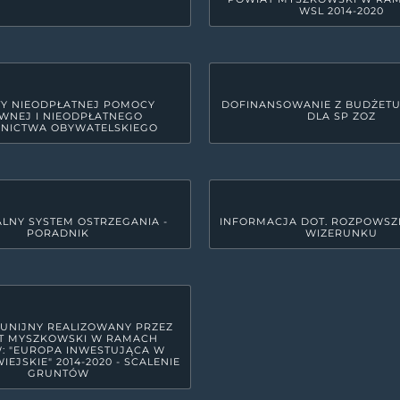
WSL 2014-2020
Y NIEODPŁATNEJ POMOCY
DOFINANSOWANIE Z BUDŻET
WNEJ I NIEODPŁATNEGO
DLA SP ZOZ
NICTWA OBYWATELSKIEGO
LNY SYSTEM OSTRZEGANIA -
INFORMACJA DOT. ROZPOWSZ
PORADNIK
WIZERUNKU
GODZINY PRACY URZĘDU
yszkowie
Poniedziałek
7:30 - 15:3
Wtorek
7:30 - 17:
Środa
7:30 - 15:3
 UNIJNY REALIZOWANY PRZEZ
T MYSZKOWSKI W RAMACH
Czwartek
7:30 - 15:3
: "EUROPA INWESTUJĄCA W
IEJSKIE" 2014-2020 - SCALENIE
GRUNTÓW
Piątek
7:30 - 14: