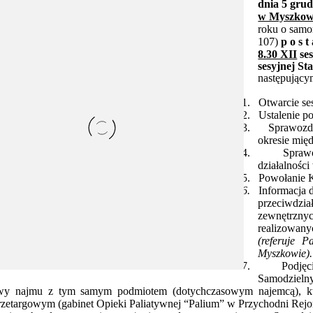
dnia 5 gru
w Myszkow
roku o samo
107)
p o s 
8.30 XII
se
sesyjnej S
następujący
1.
Otwarcie ses
2.
Ustalenie p
3.
Sprawozd
okresie mię
4.
Spraw
działalnośc
5.
Powołanie 
6.
Informacja d
przeciwdzia
zewnętrzny
realizowan
(referuje 
Myszkowie).
7.
Podję
Samodzieln
y najmu z tym samym podmiotem (dotychczasowym najemcą), któr
zetargowym (gabinet Opieki Paliatywnej “Palium” w Przychodni Rejon