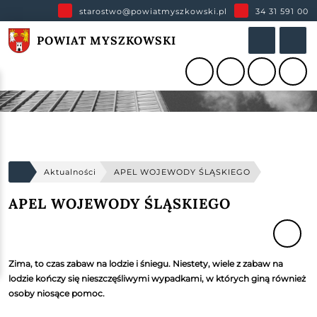
starostwo@powiatmyszkowski.pl
34 31 591 00
POWIAT MYSZKOWSKI
Aktualności
APEL WOJEWODY ŚLĄSKIEGO
APEL WOJEWODY ŚLĄSKIEGO
Zima, to czas zabaw na lodzie i śniegu. Niestety, wiele z zabaw na
lodzie kończy się nieszczęśliwymi wypadkami, w których giną również
osoby niosące pomoc.