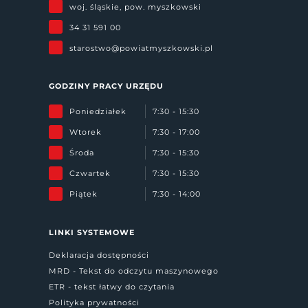
woj. śląskie, pow. myszkowski
34 31 591 00
starostwo@powiatmyszkowski.pl
GODZINY PRACY URZĘDU
Poniedziałek
7:30 - 15:30
Wtorek
7:30 - 17:00
Środa
7:30 - 15:30
Czwartek
7:30 - 15:30
Piątek
7:30 - 14:00
LINKI SYSTEMOWE
Deklaracja dostępności
MRD - Tekst do odczytu maszynowego
ETR - tekst łatwy do czytania
Polityka prywatności