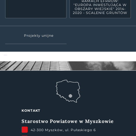
RAMACH EFRROW:
"EUROPA INWESTUJĄCA W
OBSZARY WIEJSKIE" 2014-
2020 - SCALENIE GRUNTÓW
Projekty unijne
Powiat Myszkowski
KONTAKT
Starostwo Powiatowe w Myszkowie
42-300 Myszków, ul. Pułaskiego 6