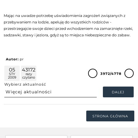
Mając na uwadze potrzebę uświadomienia zagrożeń związanych z
przebywaniem na lodzie, apeluję do wszystkich rodziców -
przestrzegajcie swoje dzieci przed wchodzeniem na zamarznięte rzeki,
sadzawki, stawy i jeziora, gdyż są to miejsca niebezpieczne do zabaw.
Autor:
pr
05
43172
3972/4778
STY
razy
2009
czytano
Wybierz aktualność
DALEJ
STRONA GŁÓWNA