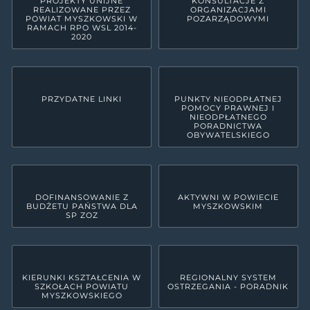
PROJEKTY UNIJNE
KONSULTACJE Z
REALIZOWANE PRZEZ
ORGANIZACJAMI
POWIAT MYSZKOWSKI W
POZARZĄDOWYMI
RAMACH RPO WSL 2014-
2020
PRZYDATNE LINKI
PUNKTY NIEODPŁATNEJ
POMOCY PRAWNEJ I
NIEODPŁATNEGO
PORADNICTWA
OBYWATELSKIEGO
DOFINANSOWANIE Z
AKTYWNI W POWIECIE
BUDŻETU PAŃSTWA DLA
MYSZKOWSKIM
SP ZOZ
KIERUNKI KSZTAŁCENIA W
REGIONALNY SYSTEM
SZKOŁACH POWIATU
OSTRZEGANIA - PORADNIK
MYSZKOWSKIEGO