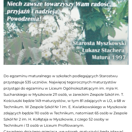
Do egzaminu maturalnego w szkołach podlegających Starostwu
przystępuje 535 uczniów. Najwięcej tegorocznych maturzystów
przystąpi do egzaminu w Liceum Ogólnokształcącym im. mjra H.
Sucharskiego w Myszkowie 211 osób, w żareckim Zespole Szkół im. T.
Kościuszki będzie 149 maturzystów, w tym 81 zdających w LO, a 68 w
Technikum. W Zespole Szkół Nr 1 im. E. Kwiatkowskiego w Myszkowie
zdających będzie 110 osób w Technikum, natomiast 65 osób w Zespole
Szkół Nr 2 im. H. Kołłątaja w Myszkowie, z czego 52 osoby w
Technikum i 13 osób w Liceum Profilowanym.
Czwartego dnia tego miesiąca, we wtorek, maturzyści będą zdawać