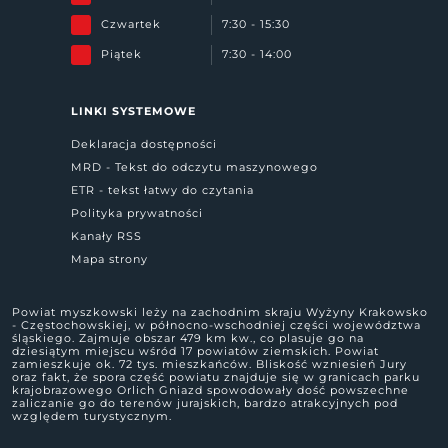
Czwartek
7:30 - 15:30
Piątek
7:30 - 14:00
LINKI SYSTEMOWE
Deklaracja dostępności
MRD - Tekst do odczytu maszynowego
ETR - tekst łatwy do czytania
Polityka prywatności
Kanały RSS
Mapa strony
Powiat myszkowski leży na zachodnim skraju Wyżyny Krakowsko
- Częstochowskiej, w północno-wschodniej części województwa
śląskiego. Zajmuje obszar 479 km kw., co plasuje go na
dziesiątym miejscu wśród 17 powiatów ziemskich. Powiat
zamieszkuje ok. 72 tys. mieszkańców. Bliskość wzniesień Jury
oraz fakt, że spora część powiatu znajduje się w granicach parku
krajobrazowego Orlich Gniazd spowodowały dość powszechne
zaliczanie go do terenów jurajskich, bardzo atrakcyjnych pod
względem turystycznym.