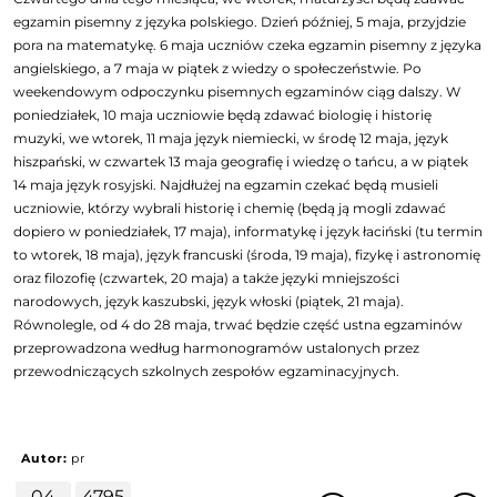
egzamin pisemny z języka polskiego. Dzień później, 5 maja, przyjdzie
pora na matematykę. 6 maja uczniów czeka egzamin pisemny z języka
angielskiego, a 7 maja w piątek z wiedzy o społeczeństwie. Po
weekendowym odpoczynku pisemnych egzaminów ciąg dalszy. W
poniedziałek, 10 maja uczniowie będą zdawać biologię i historię
muzyki, we wtorek, 11 maja język niemiecki, w środę 12 maja, język
hiszpański, w czwartek 13 maja geografię i wiedzę o tańcu, a w piątek
14 maja język rosyjski. Najdłużej na egzamin czekać będą musieli
uczniowie, którzy wybrali historię i chemię (będą ją mogli zdawać
dopiero w poniedziałek, 17 maja), informatykę i język łaciński (tu termin
to wtorek, 18 maja), język francuski (środa, 19 maja), fizykę i astronomię
oraz filozofię (czwartek, 20 maja) a także języki mniejszości
narodowych, język kaszubski, język włoski (piątek, 21 maja).
Równolegle, od 4 do 28 maja, trwać będzie część ustna egzaminów
przeprowadzona według harmonogramów ustalonych przez
przewodniczących szkolnych zespołów egzaminacyjnych.
Autor:
pr
04
4795