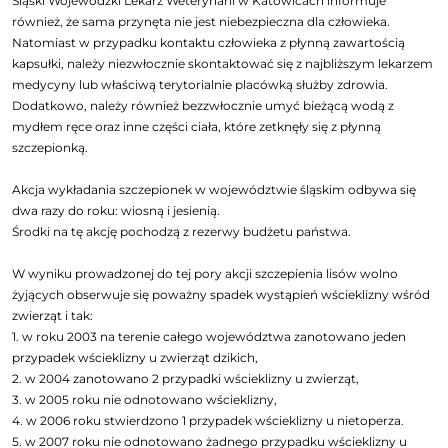
Śląski Wojewódzki Lekarz Weterynarii w Katowicach informuje
również, że sama przynęta nie jest niebezpieczna dla człowieka.
Natomiast w przypadku kontaktu człowieka z płynną zawartością
kapsułki, należy niezwłocznie skontaktować się z najbliższym lekarzem
medycyny lub właściwą terytorialnie placówką służby zdrowia.
Dodatkowo, należy również bezzwłocznie umyć bieżącą wodą z
mydłem ręce oraz inne części ciała, które zetknęły się z płynną
szczepionką.
Akcja wykładania szczepionek w województwie śląskim odbywa się
dwa razy do roku: wiosną i jesienią.
Środki na tę akcję pochodzą z rezerwy budżetu państwa.
W wyniku prowadzonej do tej pory akcji szczepienia lisów wolno
żyjących obserwuje się poważny spadek wystąpień wścieklizny wśród
zwierząt i tak:
1. w roku 2003 na terenie całego województwa zanotowano jeden
przypadek wścieklizny u zwierząt dzikich,
2. w 2004 zanotowano 2 przypadki wścieklizny u zwierząt,
3. w 2005 roku nie odnotowano wścieklizny,
4. w 2006 roku stwierdzono 1 przypadek wścieklizny u nietoperza.
5. w 2007 roku nie odnotowano żadnego przypadku wścieklizny u