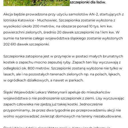
szczepionki dla lisów.
Akcja będzie prowadzona przy użyciu samolotów AN-2, startujących z
lotniska Katowice - Muchowiec. Szczepionka zostanie wyłożona z
wysokości około 200 metrów, na obszarze ponad 10 tys. km kw.
powierzchni zielonych, średnio 20 dawek szczepionki na 1 km kw. W
sumie na terenie całego województwa śląskiego zostanie wyłożonych
202 610 dawek szczepionki.
Szczepionka zatopiona jest w przynęcie w postaci małych brunatnych
kostek o zapachu mocno zepsutej ryby. Zapach ten lisy wyczuwają z
odległości ok. 800 metrów. Szczepionki zostaną wyłożone nie tylko w
lasach, ale i na pozostałych terenach zielonych np. na polach, łąkach,
w ogródkach działkowych, a nawet w parkach.
Śląski Wojewódzki Lekarz Weterynarii apeluje do mieszkańców
województwa o nie podnoszenie szczepionek z ziemi. Lisy wyczuwając
zapach człowieka nie zjedzą już takiej kostki. Jednocześnie
przypominamy, że przez dwa tygodnie po przeprowadzeniu akcji nie
wolno wyprowadzać zwierząt domowych na tereny niezabudowane.