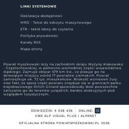
LINKI SYSTEMOWE
Deklaracja dostępności
MRD - Tekst do odczytu maszynowego
ETR - tekst łatwy do czytania
Polityka prywatności
Kanały RSS
Mapa strony
Powiat myszkowski leży na zachodnim skraju Wyżyny Krakowsko
- Częstochowskiej, w północno-wschodniej części województwa
śląskiego. Zajmuje obszar 479 km kw., co plasuje go na
dziesiątym miejscu wśród 17 powiatów ziemskich. Powiat
zamieszkuje ok. 72 tys. mieszkańców. Bliskość wzniesień Jury
oraz fakt, że spora część powiatu znajduje się w granicach parku
krajobrazowego Orlich Gniazd spowodowały dość powszechne
zaliczanie go do terenów jurajskich, bardzo atrakcyjnych pod
względem turystycznym.
ODWIEDZIN: 4 038 435
ONLINE:
13
CMS ALP VISUAL PLUS | ALPANET
OFICJALNA STRONA POWIATMYSZKOWSKI.PL
2026