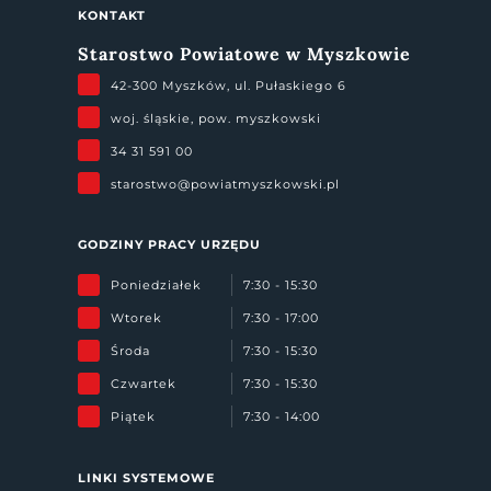
KONTAKT
Starostwo Powiatowe w Myszkowie
42-300 Myszków, ul. Pułaskiego 6
woj. śląskie, pow. myszkowski
34 31 591 00
starostwo@powiatmyszkowski.pl
GODZINY PRACY URZĘDU
Poniedziałek
7:30 - 15:30
Wtorek
7:30 - 17:00
Środa
7:30 - 15:30
Czwartek
7:30 - 15:30
Piątek
7:30 - 14:00
LINKI SYSTEMOWE