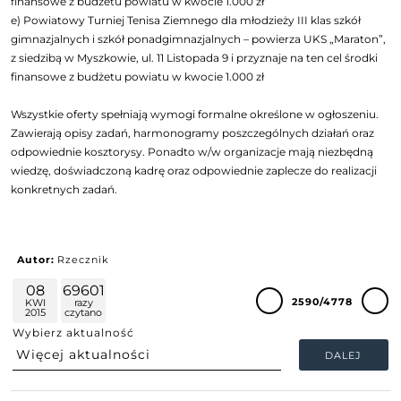
finansowe z budżetu powiatu w kwocie 1.000 zł
e) Powiatowy Turniej Tenisa Ziemnego dla młodzieży III klas szkół
gimnazjalnych i szkół ponadgimnazjalnych – powierza UKS „Maraton”,
z siedzibą w Myszkowie, ul. 11 Listopada 9 i przyznaje na ten cel środki
finansowe z budżetu powiatu w kwocie 1.000 zł
Wszystkie oferty spełniają wymogi formalne określone w ogłoszeniu.
Zawierają opisy zadań, harmonogramy poszczególnych działań oraz
odpowiednie kosztorysy. Ponadto w/w organizacje mają niezbędną
wiedzę, doświadczoną kadrę oraz odpowiednie zaplecze do realizacji
konkretnych zadań.
Autor:
Rzecznik
08
69601
2590/4778
KWI
razy
2015
czytano
Wybierz aktualność
DALEJ