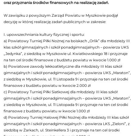
oraz przyznania środków finansowych na realizację zadań.
W zawiązku z powyższym Zarząd Powiatu w Myszkowie podjął
decyzję w której realizację zadań publicznych w zakresie:
I. upowszechniania kultury fizycznej i sportu:
a) Powiatowy Turniej Piłki Nożnej na boiskach „Orlik” dla młodzieży III
klas szkół gimnazjalnych i szkół ponadgimnazjalnych – powierza UKS
„Jedynka”, z siedzibą w Myszkowie ul. Kwiatkowskiego 18 i przyznaje
na ten cel środki finansowe z budżetu powiatu w kwocie 1.000 zł
b) Powiatowe zawody lekkoatletyczne dla młodzieży III klas szkół
gimnazjalnych i szkół ponadgimnazjalnych – powierza UKS „Maraton”,
z siedzibą w Myszkowie, ul. 11 Listopada 9 i przyznaje na ten cel środki
finansowe z budżetu powiatu w kwocie 2.000 zł
c) Powiatowy Turniej Piłki Siatkowej dla młodzieży III klas szkół
gimnazjalnych i szkół ponadgimnazjalnych – powierza UKS „Maraton”,
z siedzibą w Myszkowie, ul. 11 Listopada 9 i przyznaje na ten cel środki
finansowe z budżetu powiatu w kwocie 1.000 zł
d) Powiatowy Turniej Halowej Piłki Nożnej dla młodzieży III klas szkół
gimnazjalnych i szkół ponadgimnazjalnych – powierza LKS „Zieloni”, z
siedzibą w Żarkach, ul. Steinkellera 3 i przyznaje na ten cel środki