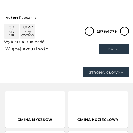
Autor:
Rzecznik
29
3930
2376/4779
STY
razy
2016
czytano
Wybierz aktualność
DALEJ
STRONA GŁÓWNA
GMINA MYSZKÓW
GMINA KOZIEGŁOWY