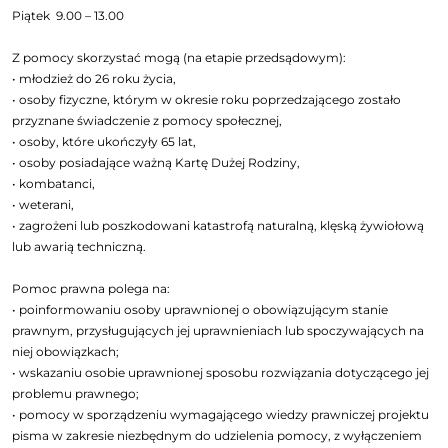
Piątek 9.00 – 13.00
Z pomocy skorzystać mogą (na etapie przedsądowym):
• młodzież do 26 roku życia,
• osoby fizyczne, którym w okresie roku poprzedzającego zostało
przyznane świadczenie z pomocy społecznej,
• osoby, które ukończyły 65 lat,
• osoby posiadające ważną Kartę Dużej Rodziny,
• kombatanci,
• weterani,
• zagrożeni lub poszkodowani katastrofą naturalną, klęską żywiołową
lub awarią techniczną.
Pomoc prawna polega na:
• poinformowaniu osoby uprawnionej o obowiązującym stanie
prawnym, przysługujących jej uprawnieniach lub spoczywających na
niej obowiązkach;
• wskazaniu osobie uprawnionej sposobu rozwiązania dotyczącego jej
problemu prawnego;
• pomocy w sporządzeniu wymagającego wiedzy prawniczej projektu
pisma w zakresie niezbędnym do udzielenia pomocy, z wyłączeniem