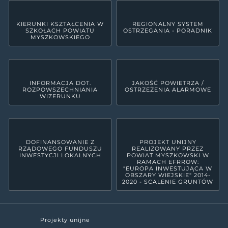
KIERUNKI KSZTAŁCENIA W
REGIONALNY SYSTEM
SZKOŁACH POWIATU
OSTRZEGANIA - PORADNIK
MYSZKOWSKIEGO
INFORMACJA DOT.
JAKOŚĆ POWIETRZA /
ROZPOWSZECHNIANIA
OSTRZEŻENIA ALARMOWE
WIZERUNKU
DOFINANSOWANIE Z
PROJEKT UNIJNY
RZĄDOWEGO FUNDUSZU
REALIZOWANY PRZEZ
INWESTYCJI LOKALNYCH
POWIAT MYSZKOWSKI W
RAMACH EFRROW:
"EUROPA INWESTUJĄCA W
OBSZARY WIEJSKIE" 2014-
2020 - SCALENIE GRUNTÓW
Projekty unijne