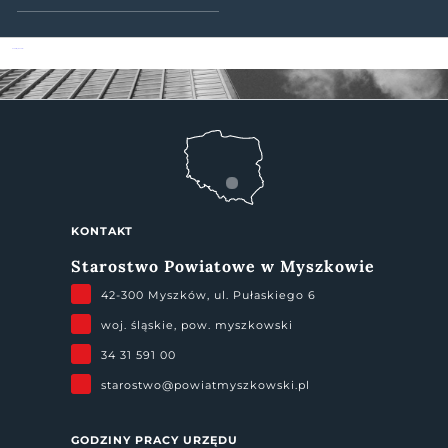
Powiat Myszkowski
KONTAKT
Starostwo Powiatowe w Myszkowie
42-300 Myszków, ul. Pułaskiego 6
woj. śląskie, pow. myszkowski
34 31 591 00
starostwo@powiatmyszkowski.pl
GODZINY PRACY URZĘDU