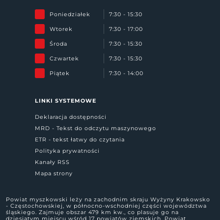
Poniedziałek
7:30 - 15:30
Wtorek
7:30 - 17:00
Środa
7:30 - 15:30
Czwartek
7:30 - 15:30
Piątek
7:30 - 14:00
LINKI SYSTEMOWE
Deklaracja dostępności
MRD - Tekst do odczytu maszynowego
ETR - tekst łatwy do czytania
Polityka prywatności
Kanały RSS
Mapa strony
Powiat myszkowski leży na zachodnim skraju Wyżyny Krakowsko
- Częstochowskiej, w północno-wschodniej części województwa
śląskiego. Zajmuje obszar 479 km kw., co plasuje go na
dziesiątym miejscu wśród 17 powiatów ziemskich. Powiat