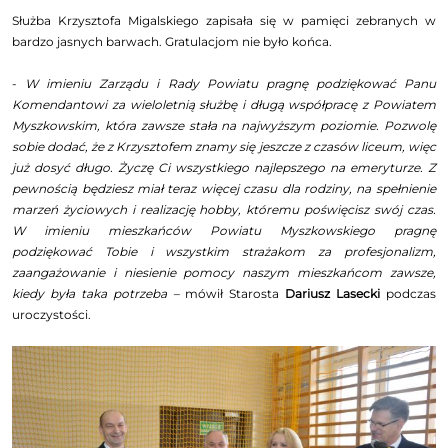
Służba Krzysztofa Migalskiego zapisała się w pamięci zebranych w
bardzo jasnych barwach. Gratulacjom nie było końca.
-
W imieniu Zarządu i Rady Powiatu pragnę podziękować Panu
Komendantowi za wieloletnią służbę i długą współpracę z Powiatem
Myszkowskim, która zawsze stała na najwyższym poziomie. Pozwolę
sobie dodać, że z Krzysztofem znamy się jeszcze z czasów liceum, więc
już dosyć długo. Życzę Ci wszystkiego najlepszego na emeryturze. Z
pewnością będziesz miał teraz więcej czasu dla rodziny, na spełnienie
marzeń życiowych i realizację hobby, któremu poświęcisz swój czas.
W imieniu mieszkańców Powiatu Myszkowskiego pragnę
podziękować Tobie i wszystkim strażakom za profesjonalizm,
zaangażowanie i niesienie pomocy naszym mieszkańcom zawsze,
kiedy była taka potrzeba –
mówił Starosta
Dariusz Lasecki
podczas
uroczystości.