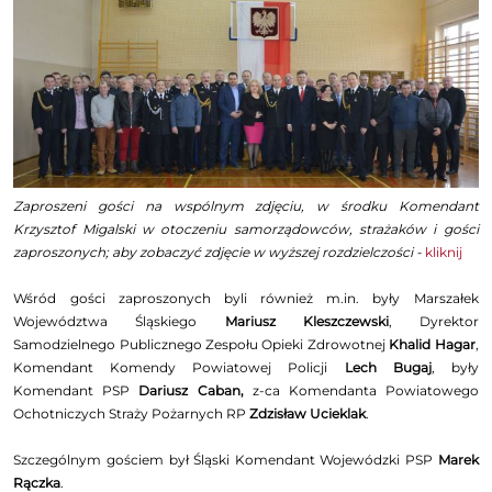
Zaproszeni gości na wspólnym zdjęciu, w środku Komendant
Krzysztof Migalski w otoczeniu samorządowców, strażaków i gości
zaproszonych; aby zobaczyć zdjęcie w wyższej rozdzielczości -
kliknij
Wśród gości zaproszonych byli również m.in. były Marszałek
Województwa Śląskiego
Mariusz Kleszczewski
, Dyrektor
Samodzielnego Publicznego Zespołu Opieki Zdrowotnej
Khalid Hagar
,
Komendant Komendy Powiatowej Policji
Lech Bugaj
, były
Komendant PSP
Dariusz Caban,
z-ca Komendanta Powiatowego
Ochotniczych Straży Pożarnych RP
Zdzisław Ucieklak
.
Szczególnym gościem był Śląski Komendant Wojewódzki PSP
Marek
Rączka
.