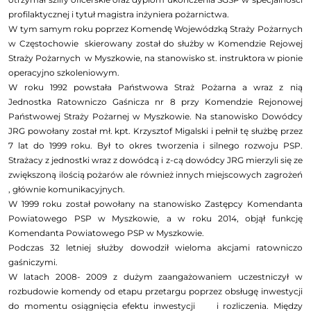
profilaktycznej i tytuł magistra inżyniera pożarnictwa.
W tym samym roku poprzez Komendę Wojewódzką Straży Pożarnych
w Częstochowie skierowany został do służby w Komendzie Rejowej
Straży Pożarnych w Myszkowie, na stanowisko st. instruktora w pionie
operacyjno szkoleniowym.
W roku 1992 powstała Państwowa Straż Pożarna a wraz z nią
Jednostka Ratowniczo Gaśnicza nr 8 przy Komendzie Rejonowej
Państwowej Straży Pożarnej w Myszkowie. Na stanowisko Dowódcy
JRG powołany został mł. kpt. Krzysztof Migalski i pełnił tę służbę przez
7 lat do 1999 roku. Był to okres tworzenia i silnego rozwoju PSP.
Strażacy z jednostki wraz z dowódcą i z-cą dowódcy JRG mierzyli się ze
zwiększoną ilością pożarów ale również innych miejscowych zagrożeń
, głównie komunikacyjnych.
W 1999 roku został powołany na stanowisko Zastępcy Komendanta
Powiatowego PSP w Myszkowie, a w roku 2014, objął funkcję
Komendanta Powiatowego PSP w Myszkowie.
Podczas 32 letniej służby dowodził wieloma akcjami ratowniczo
gaśniczymi.
W latach 2008- 2009 z dużym zaangażowaniem uczestniczył w
rozbudowie komendy od etapu przetargu poprzez obsługę inwestycji
do momentu osiągnięcia efektu inwestycji i rozliczenia. Między