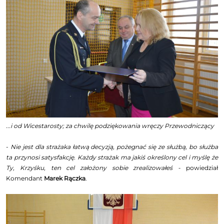
...i od Wicestarosty; za chwilę podziękowania wręczy Przewodniczący
-
Nie jest dla strażaka łatwą decyzją, pożegnać się ze służbą, bo służba
ta przynosi satysfakcję. Każdy strażak ma jakiś określony cel i myślę że
Ty, Krzyśku, ten cel założony sobie zrealizowałeś -
powiedział
Komendant
Marek Rączka
.