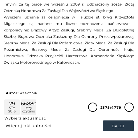
innymi za tę pracę we wrześniu 2009 r. odznaczony został Złotą
Odznaką Honorową Za Zasługi Dla Województwa Śląskiego.
Wyrazem uznania za osiągnięcia w służbie st. bryg Krzysztofa
Migalskiego są nadane mu liczne odznaczenia państwowe i
korporacyjne: Brązowy Krzyż Zasługi, Srebrny Medal Za Długoletnią
Służbę, Brązowa Odznaka Zasłużony Dla Ochrony Przeciwpożarowej,
Srebrny Medal Za Zasługi Dla Pożarnictwa, Złoty Medal Za Zasługi Dla
Pożarnictwa, Brązowy Medal Za Zasługi Dla Obronności Kraju,
Honorowa Odznaka Przyjaciół Harcerstwa, Komandoria Śląskiego
Związku Motorowodnego w Katowicach.
Autor:
Rzecznik
29
66880
2375/4779
STY
razy
2016
czytano
Wybierz aktualność
DALEJ