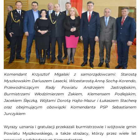
Komendant Krzysztof Migalski z samorządowcami: Starostą
Myszkowskim Dariuszem Lasecki, Wicestarostą Anną Sochą-Korendo,
Przewodniczącym Rady Powiatu Andrzejem Jastrzębskim,
Burmistrzami Włodzimierzem Żakiem, Klemensem Podlejskim,
Jacekiem Ślęczką, Wójtami Dorotą Hajto-Mazur i Łukaszem Stacherą
oraz obejmującym obowiązki Komendanta PSP Sebastianem
Jurczykiem
Wyrazy uznania i gratulacji przekazali burmistrzowie i wójtowie gmin
Powiatu Myszkowskiego, a także strażacy, którzy przez wiele lat
pracowali z odchodzącym Komendantem.