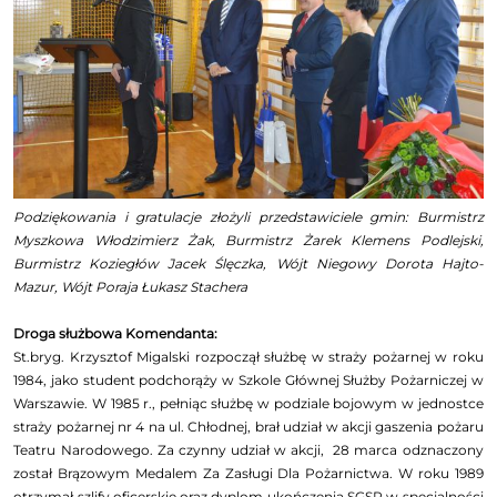
Podziękowania i gratulacje złożyli przedstawiciele gmin: Burmistrz
Myszkowa Włodzimierz Żak, Burmistrz Żarek Klemens Podlejski,
Burmistrz Koziegłów Jacek Ślęczka, Wójt Niegowy Dorota Hajto-
Mazur, Wójt Poraja Łukasz Stachera
Droga służbowa Komendanta:
St.bryg. Krzysztof Migalski rozpoczął służbę w straży pożarnej w roku
1984, jako student podchorąży w Szkole Głównej Służby Pożarniczej w
Warszawie. W 1985 r., pełniąc służbę w podziale bojowym w jednostce
straży pożarnej nr 4 na ul. Chłodnej, brał udział w akcji gaszenia pożaru
Teatru Narodowego. Za czynny udział w akcji, 28 marca odznaczony
został Brązowym Medalem Za Zasługi Dla Pożarnictwa. W roku 1989
otrzymał szlify oficerskie oraz dyplom ukończenia SGSP w specjalności