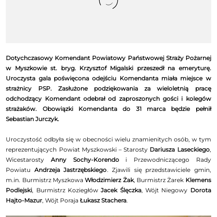
Dotychczasowy Komendant Powiatowy Państwowej Straży Pożarnej
w Myszkowie st. bryg. Krzysztof Migalski przeszedł na emeryturę.
Uroczysta gala poświęcona odejściu Komendanta miała miejsce w
strażnicy PSP. Zasłużone podziękowania za wieloletnią pracę
odchodzący Komendant odebrał od zaproszonych gości i kolegów
strażaków. Obowiązki Komendanta do 31 marca będzie pełnił
Sebastian Jurczyk.
Uroczystość odbyła się w obecności wielu znamienitych osób, w tym
reprezentujących Powiat Myszkowski – Starosty
Dariusza Laseckiego
,
Wicestarosty
Anny Sochy-Korendo
i Przewodniczącego Rady
Powiatu
Andrzeja Jastrzębskiego
. Zjawili się przedstawiciele gmin,
m.in. Burmistrz Myszkowa
Włodzimierz Żak
, Burmistrz Żarek
Klemens
Podlejski
, Burmistrz Koziegłów
Jacek Ślęczka
, Wójt Niegowy
Dorota
Hajto-Mazur
, Wójt Poraja
Łukasz Stachera
.