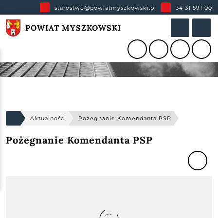
starostwo@powiatmyszkowski.pl
34 31 591 00
POWIAT MYSZKOWSKI
Aktualności
Pożegnanie Komendanta PSP
Pożegnanie Komendanta PSP