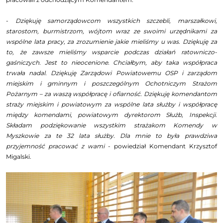
-
Dziękuję samorządowcom wszystkich szczebli, marszałkowi,
starostom, burmistrzom, wójtom wraz ze swoimi urzędnikami za
wspólne lata pracy, za zrozumienie jakie mieliśmy u was. Dziękuję za
to, że zawsze mieliśmy wsparcie podczas działań ratowniczo-
gaśniczych. Jest to nieocenione. Chciałbym, aby taka współpraca
trwała nadal. Dziękuję Zarządowi Powiatowemu OSP i zarządom
miejskim i gminnym i poszczególnym Ochotniczym Strażom
Pożarnym – za waszą współpracę i ofiarność. Dziękuję komendantom
straży miejskim i powiatowym za wspólne lata służby i współpracę
między komendami, powiatowym dyrektorom Służb, Inspekcji.
Składam podziękowanie wszystkim strażakom Komendy w
Myszkowie za te 32 lata służby. Dla mnie to była prawdziwa
przyjemność pracować z wami
- powiedział Komendant Krzysztof
Migalski.