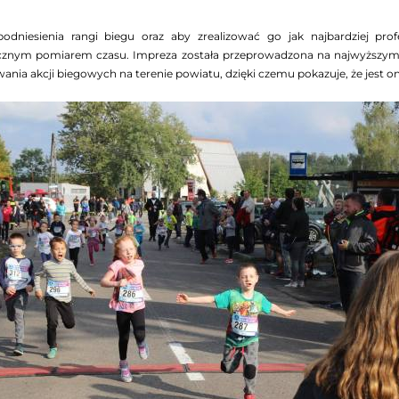
odniesienia rangi biegu oraz aby zrealizować go jak najbardziej prof
icznym pomiarem czasu. Impreza została przeprowadzona na najwyższym 
ania akcji biegowych na terenie powiatu, dzięki czemu pokazuje, że jest 