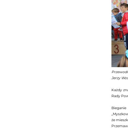
Przewodn
Jerzy Wo
Każdy zna
Rady Pow
Bieganie
„Myszkows
że mieszk
Przemawia