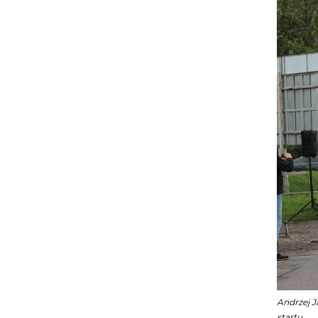
Andrzej 
startu