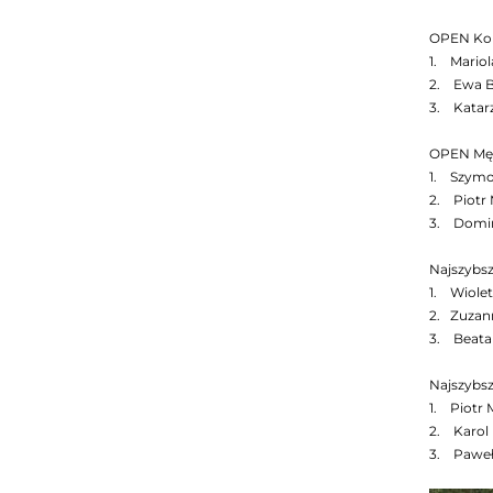
OPEN Ko
1. Mariol
2. Ewa Br
3. Katarz
OPEN Mę
1. Szymon
2. Piotr 
3. Domini
Najszybs
1. Wioleta
2. Zuzann
3. Beata 
Najszybs
1. Piotr M
2. Karol F
3. Paweł 