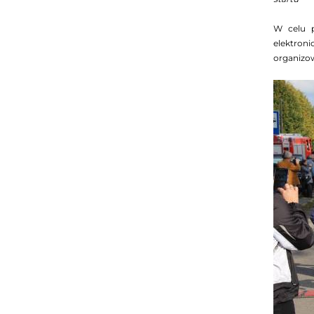
W celu p
elektron
organizow