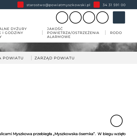
starostwo@powiatmyszkowski.pl
34 31 591 00
ALNE DYŻURY
JAKOŚĆ
K I GODZINY
POWIETRZA/OSTRZEŻENIA
RODO
Y
ALARMOWE
A POWIATU
ZARZĄD POWIATU
darka
kład Zarządu Powiatu
ów
wiatu
 zabytków w powiecie
esji
 ulicami Myszkowa przebiegła „Myszkowska ósemka”. W biegu wzięło