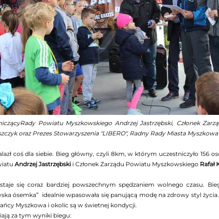
iczącyRady Powiatu Myszkowskiego Andrzej Jastrzębski, Członek Zarz
szczyk oraz Prezes Stowarzyszenia "LIBERO", Radny Rady Miasta Myszkow
lazł coś dla siebie. Bieg główny, czyli 8km, w którym uczestniczyło 156 o
iatu
Andrzej Jastrzębski
i Członek Zarządu Powiatu Myszkowskiego
Rafał 
 staje się coraz bardziej powszechnym spędzaniem wolnego czasu. Bie
ka ósemka” idealnie wpasowała się panującą modę na zdrowy styl życia. 
ańcy Myszkowa i okolic są w świetnej kondycji.
ją za tym wyniki biegu: