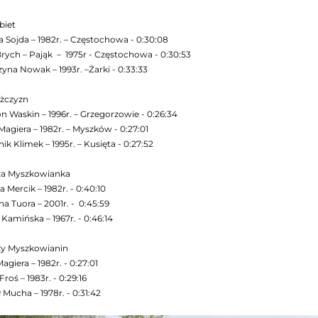
biet
a Sojda – 1982r. – Częstochowa - 0:30:08
ych – Pająk – 1975r - Częstochowa - 0:30:53
yna Nowak – 1993r. –Żarki - 0:33:33
żczyzn
 Waskin – 1996r. – Grzegorzowie - 0:26:34
Magiera – 1982r. – Myszków - 0:27:01
k Klimek – 1995r. – Kusięta - 0:27:52
za Myszkowianka
 Mercik – 1982r. - 0:40:10
a Tuora – 2001r. - 0:45:59
Kamińska – 1967r. - 0:46:14
zy Myszkowianin
agiera – 1982r. - 0:27:01
roś – 1983r. - 0:29:16
Mucha – 1978r. - 0:31:42